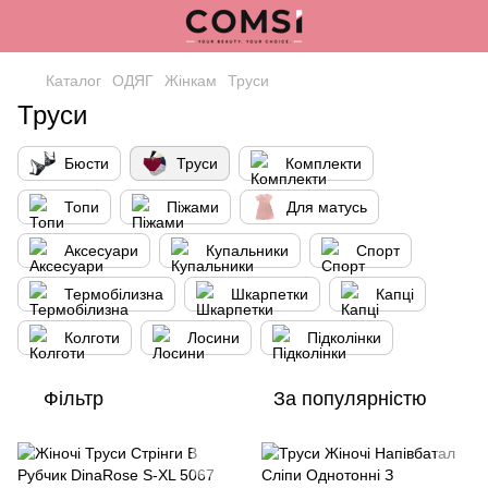
Каталог
ОДЯГ
Жінкам
Труси
Труси
Бюсти
Труси
Комплекти
Топи
Піжами
Для матусь
Аксесуари
Купальники
Спорт
Термобілизна
Шкарпетки
Капці
Колготи
Лосини
Підколінки
Фільтр
За популярністю