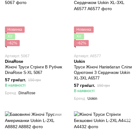
Новинка
Новинка
Хіт
Хіт
−62%
−62%
Артикул: 5067
Артикул: A6577
DinaRose
Uokin
Жіночі Труси Стрінги В Рубчик
Труси Жіночі Напівбатал Сліпи
DinaRose S-XL 5067
Однотонні З Сердечком Uokin
XL-3XL A6577
57 грн/шт.
150 грн
57 грн/шт.
В наявності
150 грн
В наявності
Бренд
DinaRose
Бренд
Uokin