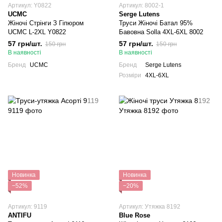
Артикул: Y0822
Артикул: 8002-1
UCMC
Serge Lutens
Жіночі Стрінги З Гіпюром
Труси Жіночі Батал 95%
UCMC L-2XL Y0822
Бавовна Solla 4XL-6XL 8002
57 грн/шт.
57 грн/шт.
150 грн
150 грн
В наявності
В наявності
Бренд
UCMC
Бренд
Serge Lutens
Розміри
4XL-6XL
Новинка
Новинка
−52%
−20%
Артикул: 9119
Артикул: Утяжка 8192
ANTIFU
Blue Rose