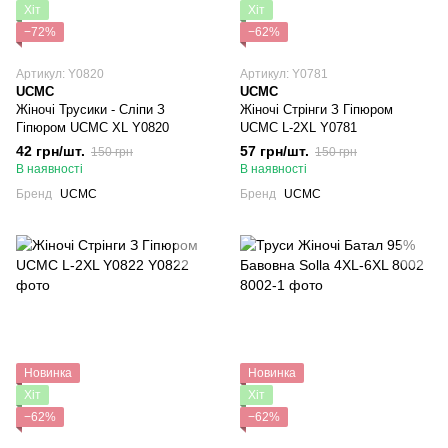
Хіт
Хіт
−72%
−62%
Артикул: Y0820
Артикул: Y0781
UCMC
UCMC
Жіночі Трусики - Сліпи З
Жіночі Стрінги З Гіпюром
Гіпюром UCMC XL Y0820
UCMC L-2XL Y0781
42 грн/шт.
57 грн/шт.
150 грн
150 грн
В наявності
В наявності
Бренд
UCMC
Бренд
UCMC
Новинка
Новинка
Хіт
Хіт
−62%
−62%