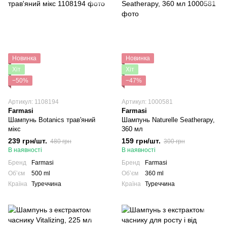
Новинка
Новинка
Хіт
Хіт
−50%
−47%
Артикул: 1108194
Артикул: 1000581
Farmasi
Farmasi
Шампунь Botanics трав'яний
Шампунь Naturelle Seatherapy,
мікс
360 мл
239 грн/шт.
159 грн/шт.
480 грн
300 грн
В наявності
В наявності
Бренд
Farmasi
Бренд
Farmasi
Обʼєм
500 ml
Обʼєм
360 ml
Країна
Туреччина
Країна
Туреччина