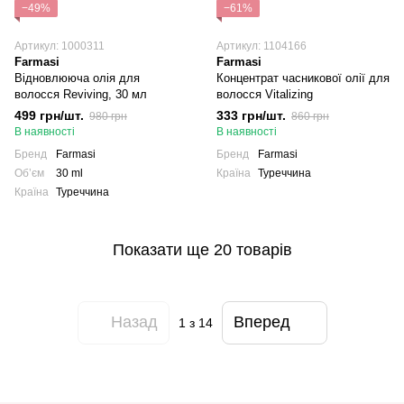
−49%
−61%
Артикул: 1000311
Артикул: 1104166
Farmasi
Farmasi
Відновлююча олія для
Концентрат часникової олії для
волосся Reviving, 30 мл
волосся Vitalizing
499 грн/шт.
333 грн/шт.
980 грн
860 грн
В наявності
В наявності
Бренд
Farmasi
Бренд
Farmasi
Обʼєм
30 ml
Країна
Туреччина
Країна
Туреччина
Показати ще 20 товарів
Назад
Вперед
1
з 14