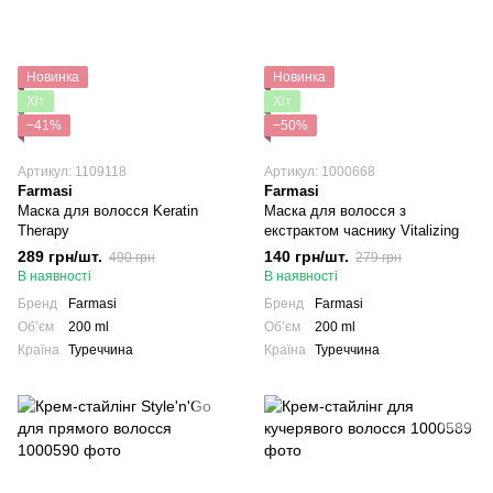
Новинка
Новинка
Хіт
Хіт
−41%
−50%
Артикул: 1109118
Артикул: 1000668
Farmasi
Farmasi
Маска для волосся Keratin
Маска для волосся з
Therapy
екстрактом часнику Vitalizing
289 грн/шт.
140 грн/шт.
490 грн
279 грн
В наявності
В наявності
Бренд
Farmasi
Бренд
Farmasi
Обʼєм
200 ml
Обʼєм
200 ml
Країна
Туреччина
Країна
Туреччина