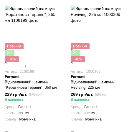
Новинка
Новинка
Хіт
Хіт
−38%
−48%
1
Артикул: 1108199
Артикул: 1000309
Farmasi
Farmasi
Відновлюючий шампунь
Відновлюючий шампунь
"Кератинова терапія", 360 мл
Reviving, 225 мл
229 грн/шт.
269 грн/шт.
370 грн
520 грн
В наявності
В наявності
Бренд
Farmasi
Бренд
Farmasi
Обʼєм
360 ml
Обʼєм
225 ml
Країна
Туреччина
Країна
Туреччина