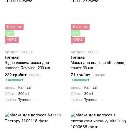
Новинка
Новинка
Хіт
Хіт
−62%
−29%
Артикул: 1000310
Артикул: 1000223
Farmasi
Farmasi
Відновлююча маска для
Маска для волосся «Шавлія»,
волосся Reviving, 200 мл
сашет 30 мл
222 грн/шт.
71 грн/шт.
580 грн
100 грн
В наявності
В наявності
Бренд
Farmasi
Бренд
Farmasi
Обʼєм
200 ml
Обʼєм
30 ml
Країна
Туреччина
Країна
Туреччина