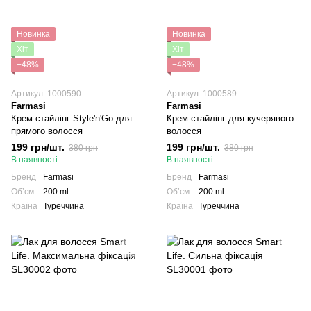
Новинка
Новинка
Хіт
Хіт
−48%
−48%
Артикул: 1000590
Артикул: 1000589
Farmasi
Farmasi
Крем-стайлінг Style'n'Go для
Крем-стайлінг для кучерявого
прямого волосся
волосся
199 грн/шт.
199 грн/шт.
380 грн
380 грн
В наявності
В наявності
Бренд
Farmasi
Бренд
Farmasi
Обʼєм
200 ml
Обʼєм
200 ml
Країна
Туреччина
Країна
Туреччина