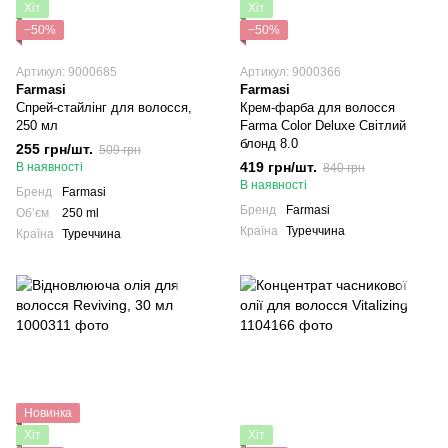
Хіт
Хіт
−50%
−50%
Артикул: 9000685
Артикул: 9000366
Farmasi
Farmasi
Спрей-стайлінг для волосся,
Крем-фарба для волосся
250 мл
Farma Color Deluxe Світлий
блонд 8.0
255 грн/шт.
509 грн
419 грн/шт.
В наявності
840 грн
В наявності
Бренд
Farmasi
Бренд
Farmasi
Обʼєм
250 ml
Країна
Туреччина
Країна
Туреччина
Новинка
Хіт
Хіт