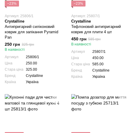
−23%
−23%
Артикул: 25806/1
Артикул: 25807/1
Crystalline
Crystalline
Антипригарний силіконовий
Тефлоновий антипригарний
коврик для запікання Pyramid
коврик для плити 4 шт
Pan
450 грн
585 грн
250 грн
В наявності
325 грн
В наявності
Артикул
25807/1
Артикул
25806/1
Ціна
450.00
Ціна
250.00
Стара ціна
585.00
Стара ціна
325.00
Бренд
Crystalline
Бренд
Crystalline
Країна
Україна
Країна
Україна