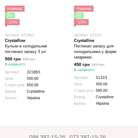
Новинка
Новинка
Хіт
Хіт
−23%
−23%
Артикул: 32188/1
Артикул: 5132/1
Crystalline
Crystalline
Кульки в холодильник
Поглинач запаху для
поглиначі запаху 3 шт
холодильника у формі
хмаринки
500 грн
650 грн
450 грн
В наявності
585 грн
В наявності
Артикул
32188/1
Артикул
5132/1
Ціна
500.00
Ціна
450.00
Стара ціна
650.00
Стара ціна
585.00
Бренд
Crystalline
Бренд
Crystalline
Країна
Україна
Країна
Україна
098 397-15-26
073 397-15-26