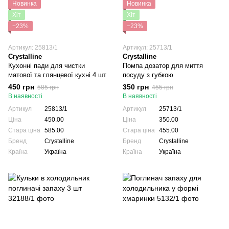
Новинка
Новинка
Хіт
Хіт
−23%
−23%
Артикул: 25813/1
Артикул: 25713/1
Crystalline
Crystalline
Кухонні пади для чистки
Помпа дозатор для миття
матової та глянцевої кухні 4 шт
посуду з губкою
450 грн
350 грн
585 грн
455 грн
В наявності
В наявності
Артикул
25813/1
Артикул
25713/1
Ціна
450.00
Ціна
350.00
Стара ціна
585.00
Стара ціна
455.00
Бренд
Crystalline
Бренд
Crystalline
Країна
Україна
Країна
Україна