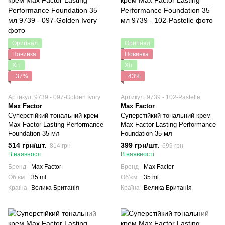
Оригінал
Оригінал
Новинка
Новинка
Хіт
Хіт
−37%
−43%
Артикул: 9739 - 097-Golden Ivory
Артикул: 9739 - 102-Pastelle
Max Factor
Max Factor
Суперстійкий тональний крем
Суперстійкий тональний крем
Max Factor Lasting Performance
Max Factor Lasting Performance
Foundation 35 мл
Foundation 35 мл
514 грн/шт.
399 грн/шт.
814 грн
699 грн
В наявності
В наявності
Бренд
Max Factor
Бренд
Max Factor
Обʼєм
35 ml
Обʼєм
35 ml
Країна
Велика Британія
Країна
Велика Британія