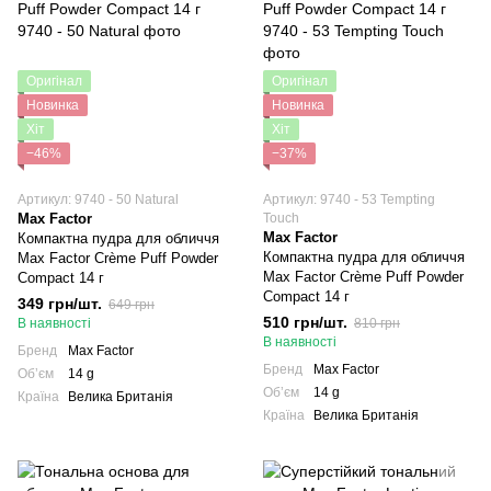
Оригінал
Оригінал
Новинка
Новинка
Хіт
Хіт
−46%
−37%
Артикул: 9740 - 50 Natural
Артикул: 9740 - 53 Tempting
Max Factor
Touch
Max Factor
Компактна пудра для обличчя
Компактна пудра для обличчя
Max Factor Crème Puff Powder
Max Factor Crème Puff Powder
Compact 14 г
Compact 14 г
349 грн/шт.
649 грн
510 грн/шт.
В наявності
810 грн
В наявності
Бренд
Max Factor
Бренд
Max Factor
Обʼєм
14 g
Обʼєм
14 g
Країна
Велика Британія
Країна
Велика Британія