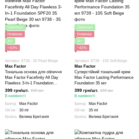
Оригінал
Оригінал
Новинка
Новинка
Хіт
Хіт
−43%
−43%
Артикул: 9738 - 35 Pearl Beige
Артикул: 9739 - 105 Soft Beige
Max Factor
Max Factor
Тональна основа для обличчя
Суперстійкий тональний крем
Max Factor Facefinity All Day
Max Factor Lasting Performance
Flawless 3-In-1 Foundation
Foundation 35 мл
SPF20 35 Pearl Beige 30 мл
399 грн/шт.
399 грн/шт.
699 грн
699 грн
В наявності
В наявності
Бренд
Max Factor
Бренд
Max Factor
Обʼєм
30 ml
Обʼєм
35 ml
Країна
Велика Британія
Країна
Велика Британія