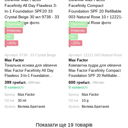
Оригінал
Оригінал
Новинка
Новинка
Хіт
Хіт
−43%
−20%
Артикул: 9738 - 33 Crystal Beige
Артикул: 12221-003 Natural Rose
Max Factor
Max Factor
Тональна основа для обличчя
Компактна пудра для обличчя
Max Factor Facefinity All Day
Max Factor Facefinity Compact
Flawless 3-In-1 Foundation
Foundation SPF 20 Refillable
SPF20 33 Crystal Beige 30 мл
003 Natural Rose 10 г
399 грн/шт.
600 грн/шт.
699 грн
750 грн
В наявності
В наявності
Бренд
Max Factor
Бренд
Max Factor
Обʼєм
30 ml
Обʼєм
10 g
Країна
Велика Британія
Країна
Велика Британія
Показати ще 19 товарів