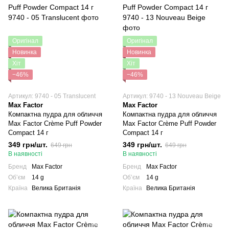
Оригінал
Оригінал
Новинка
Новинка
Хіт
Хіт
−46%
−46%
Артикул: 9740 - 05 Translucent
Артикул: 9740 - 13 Nouveau Beige
Max Factor
Max Factor
Компактна пудра для обличчя
Компактна пудра для обличчя
Max Factor Crème Puff Powder
Max Factor Crème Puff Powder
Compact 14 г
Compact 14 г
349 грн/шт.
349 грн/шт.
649 грн
649 грн
В наявності
В наявності
Бренд
Max Factor
Бренд
Max Factor
Обʼєм
14 g
Обʼєм
14 g
Країна
Велика Британія
Країна
Велика Британія