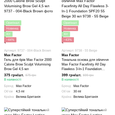
Оригінал
Оригінал
Новинка
Новинка
Хіт
Хіт
−44%
−43%
Артикул: 9737 - 004-Black Brown
Артикул: 9738 - 55 Beige
Max Factor
Max Factor
Гель для брів Max Factor 2000
Тональна основа для обличчя
Calorie Brow Sculpt Volumising
Max Factor Facefinity All Day
Brow Gel 4,5 мл
Flawless 3-In-1 Foundation
SPF20 55 Beige 30 мл
375 грн/шт.
399 грн/шт.
675 грн
699 грн
В наявності
В наявності
Бренд
Max Factor
Бренд
Max Factor
Обʼєм
4,5 ml
Обʼєм
30 ml
Країна
Велика Британія
Країна
Велика Британія