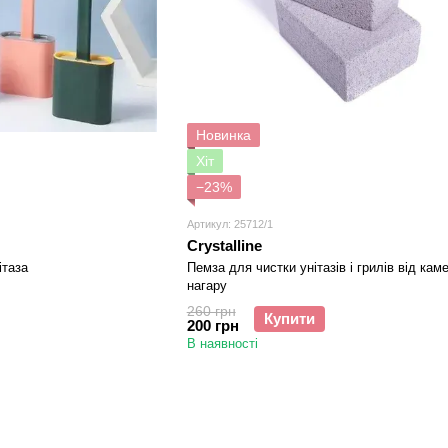
Новинка
Хіт
−23%
Артикул: 25712/1
Crystalline
ітаза
Пемза для чистки унітазів і грилів від кам
нагару
260 грн
Купити
200 грн
В наявності