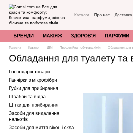
Перейти до основного контенту
Каталог
Про нас
Доставка
Акції та пропозиції
Як пер
Угода користувача
Відгук
Міжнародні сертифікати яко
БРЕНДИ
МАКІЯЖ
ЗДОРОВ'Я
ПАРФУМИ
Головна
Каталог
ДІМ
Професійна побутова хімія
Обладання для т
Обладання для туалету та 
Господарчі товари
Ганчірки з мікрофібри
Губки для прибирання
Швабри та відра
Щітки для прибирання
Засоби для видалення
нальотів
Засоби для миття вікон і скла