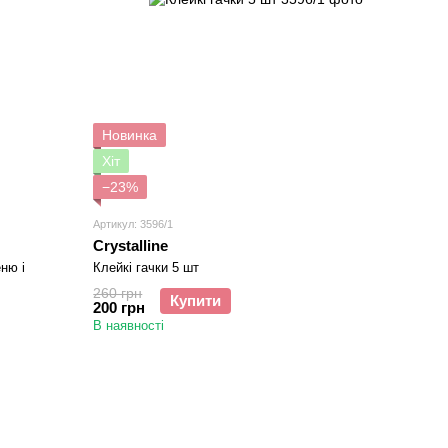
Новинка
Хіт
−23%
Артикул: 3596/1
Crystalline
еню і
Клейкі гачки 5 шт
260 грн
Купити
200 грн
В наявності