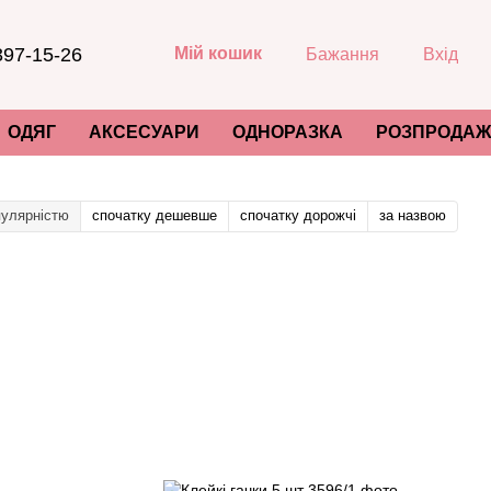
397-15-26
Мій кошик
Бажання
Вхід
ОДЯГ
АКСЕСУАРИ
ОДНОРАЗКА
РОЗПРОДАЖ
пулярністю
спочатку дешевше
спочатку дорожчі
за назвою