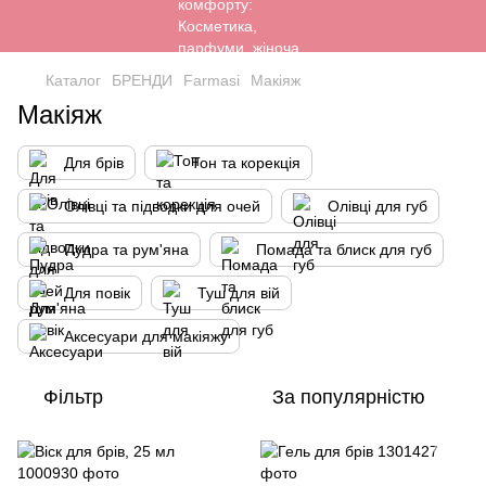
Каталог
БРЕНДИ
Farmasi
Макіяж
Макіяж
Для брів
Тон та корекція
Олівці та підводки для очей
Олівці для губ
Пудра та рум'яна
Помада та блиск для губ
Для повік
Туш для вій
Аксесуари для макіяжу
Фільтр
За популярністю