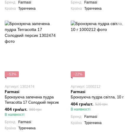
Бренд
Farmasi
Бренд
Farmasi
Країна
Туреччина
Країна
Туреччина
−53%
−22%
Артикул: 1302474
Артикул: 1000212
Farmasi
Farmasi
Бронзуюча запечена пудра
Бронзуюча пудра світла, 10 г
Terracotta 17 Солодкий персик
404 грн/шт.
520 грн
404 грн/шт.
В наявності
860 грн
В наявності
Бренд
Farmasi
Бренд
Farmasi
Країна
Туреччина
Країна
Туреччина