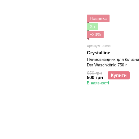
Новинка
Хіт
−23%
Артикул: 2589/1
Crystalline
Плямовивідник для білизни
Der Waschkönig 750 г
650 грн
Купити
500 грн
В наявності