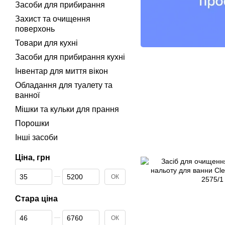
Засоби для прибирання
Захист та очищення
поверхонь
Товари для кухні
Засоби для прибирання кухні
Інвентар для миття вікон
Обладання для туалету та
ванної
Мішки та кульки для прання
Порошки
Інші засоби
Ціна, грн
Від Ціна, грн
До Ціна, грн
ОК
Стара ціна
Від Стара ціна
До Стара ціна
ОК