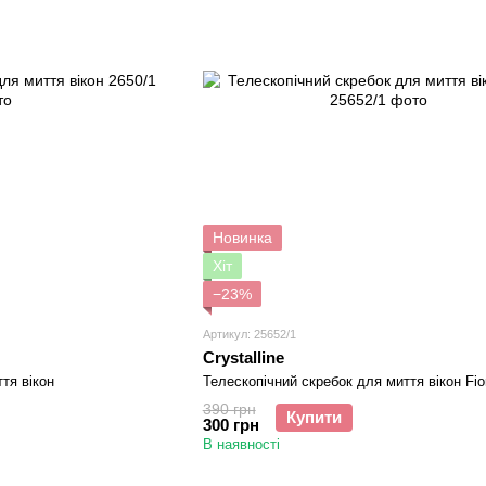
Новинка
Хіт
−23%
Артикул: 25652/1
Crystalline
тя вікон
Телескопічний скребок для миття вікон Fio
390 грн
Купити
300 грн
В наявності