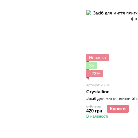
Новинка
Хіт
−23%
Артикул: 2581/1
Crystalline
Засіб для миття плитки Shin
546 грн
Купити
420 грн
В наявності