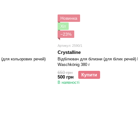
Новинка
Хіт
−23%
Артикул: 2590/1
Crystalline
 (для кольорових речей)
Відбілювач для білизни (для білих речей) 
Waschkönig 380 г
650 грн
Купити
500 грн
В наявності