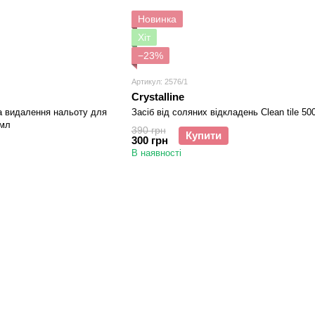
Новинка
Хіт
−23%
Артикул: 2576/1
Crystalline
а видалення нальоту для
Засіб від соляних відкладень Clean tile 50
 мл
390 грн
Купити
300 грн
В наявності