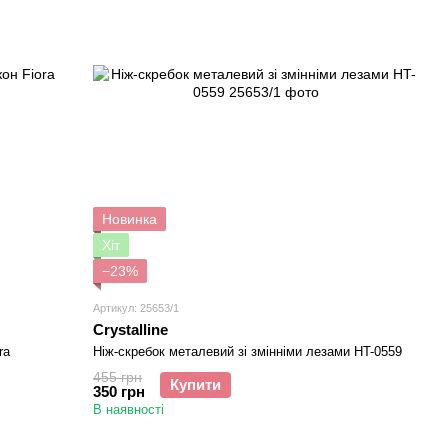
Новинка
Хіт
−23%
Артикул: 25653/1
Crystalline
ra
Ніж-скребок металевий зі змінніми лезами HT-0559
455 грн
Купити
350 грн
В наявності