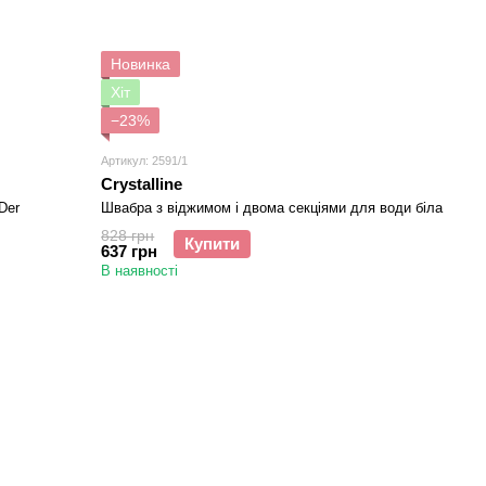
Новинка
Хіт
−23%
Артикул: 2591/1
Crystalline
Der
Швабра з віджимом і двома секціями для води біла
828 грн
Купити
637 грн
В наявності