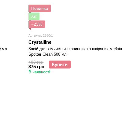
Новинка
Хіт
−23%
Артикул: 2580/1
Crystalline
0 мл
Засіб для хімчистки тканинних та шкіряних меблів
Spotter Clean 500 мл
488 грн
Купити
375 грн
В наявності