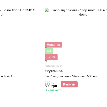
Новинка
Хіт
−23%
Артикул: 2582/1
Crystalline
e floor 1 л
Засіб від плісняви Stop mold 500 мл
650 грн
Купити
500 грн
В наявності