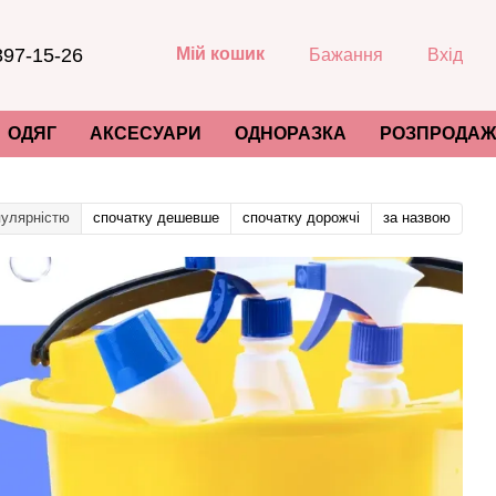
397-15-26
Мій кошик
Бажання
Вхід
ОДЯГ
АКСЕСУАРИ
ОДНОРАЗКА
РОЗПРОДАЖ
пулярністю
спочатку дешевше
спочатку дорожчі
за назвою