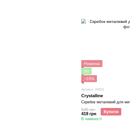
Новинка
Хіт
−23%
Артикул: 2650/1
Crystalline
Скребок металевий для мит
545 грн
Купити
419 грн
В наявності