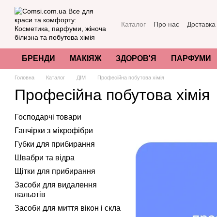
Перейти до основного контенту
Каталог
Про нас
Доставка
Акції та пропозиції
Як пер
Угода користувача
Відгук
Міжнародні сертифікати яко
БРЕНДИ
МАКІЯЖ
ЗДОРОВ'Я
ПАРФУМИ
Головна
Каталог
ДІМ
Професійна побутова хімія
Професійна побутова хімія
Господарчі товари
Ганчірки з мікрофібри
Губки для прибирання
Швабри та відра
Щітки для прибирання
Засоби для видалення
нальотів
Засоби для миття вікон і скла