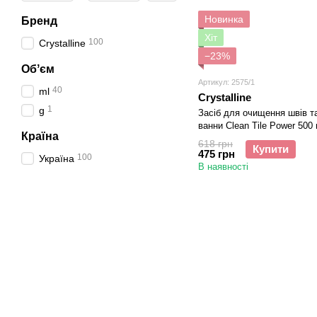
Новинка
Бренд
Хіт
100
Crystalline
−23%
Обʼєм
Артикул: 2575/1
40
ml
Crystalline
1
g
Засіб для очищення швів т
ванни Clean Tile Power 500
Країна
618 грн
Купити
475 грн
100
Україна
В наявності