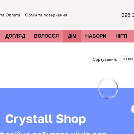
098 
 та Оплата
Обмін та повернення
евірити парфуми
Контактна інформація
и про магазин
Договір публічної оферти
сті
ДОГЛЯД
ВОЛОССЯ
ДІМ
НАБОРИ
НІГТІ
за по
Сортування: