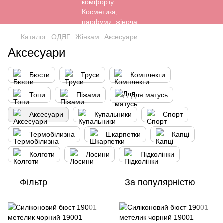
Каталог
ОДЯГ
Жінкам
Аксесуари
Аксесуари
Бюсти
Труси
Комплекти
Топи
Піжами
Для матусь
Аксесуари
Купальники
Спорт
Термобілизна
Шкарпетки
Капці
Колготи
Лосини
Підколінки
Фільтр
За популярністю