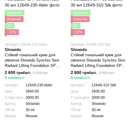
Оригінал
Оригінал
Новинка
Новинка
Хіт
Хіт
−13%
−13%
Артикул: 12649-230 Alder
Артикул: 12649-310 Silk
Shiseido
Shiseido
Стійкий тональний крем для
Стійкий тональний крем для
обличчя Shiseido Synchro Skin
обличчя Shiseido Synchro Skin
Radiant Lifting Foundation SPF
Radiant Lifting Foundation SPF
30 230 Alder 30 мл
30 310 Silk 30 мл
2 600 грн/шт.
2 600 грн/шт.
3 000 грн
3 000 грн
В наявності
В наявності
Артикул
12649-230 Alder
Артикул
12649-310 Silk
Ціна
2600.00
Ціна
2600.00
Стара ціна
3000.00
Стара ціна
3000.00
Бренд
Shiseido
Бренд
Shiseido
Обʼєм
30 ml
Обʼєм
30 ml
Країна
Японія
Країна
Японія