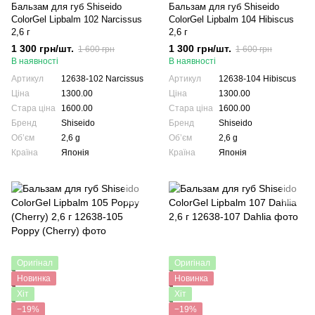
Бальзам для губ Shiseido
Бальзам для губ Shiseido
ColorGel Lipbalm 102 Narcissus
ColorGel Lipbalm 104 Hibiscus
2,6 г
2,6 г
1 300 грн/шт.
1 300 грн/шт.
1 600 грн
1 600 грн
В наявності
В наявності
Артикул
12638-102 Narcissus
Артикул
12638-104 Hibiscus
Ціна
1300.00
Ціна
1300.00
Стара ціна
1600.00
Стара ціна
1600.00
Бренд
Shiseido
Бренд
Shiseido
Обʼєм
2,6 g
Обʼєм
2,6 g
Країна
Японія
Країна
Японія
Оригінал
Оригінал
Новинка
Новинка
Хіт
Хіт
−19%
−19%