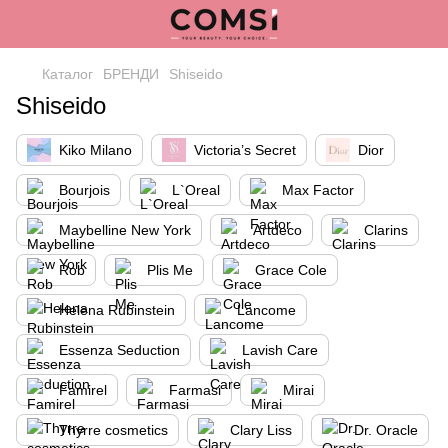
Каталог
БРЕНДИ
Shiseido
Shiseido
Kiko Milano
Victoria’s Secret
Dior
Bourjois
L`Oreal
Max Factor
Maybelline New York
Artdeco
Clarins
Rob
Plis Me
Grace Cole
Helena Rubinstein
Lancome
Essenza Seduction
Lavish Care
Famirel
Farmasi
Mirai
Thyrre cosmetics
Clary Liss
Dr. Oracle