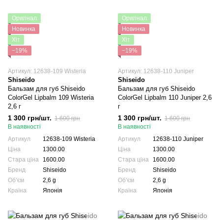
Оригінал
Оригінал
Новинка
Новинка
Хіт
Хіт
−19%
−19%
Артикул: 12638-109 Wisteria
Артикул: 12638-110 Juniper
Shiseido
Shiseido
Бальзам для губ Shiseido
Бальзам для губ Shiseido
ColorGel Lipbalm 109 Wisteria
ColorGel Lipbalm 110 Juniper 2,6
2,6 г
г
1 300 грн/шт.
1 300 грн/шт.
1 600 грн
1 600 грн
В наявності
В наявності
Артикул
12638-109 Wisteria
Артикул
12638-110 Juniper
Ціна
1300.00
Ціна
1300.00
Стара ціна
1600.00
Стара ціна
1600.00
Бренд
Shiseido
Бренд
Shiseido
Обʼєм
2,6 g
Обʼєм
2,6 g
Країна
Японія
Країна
Японія