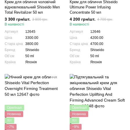
Крем для обличчя чоловічий
Крем для обличчя Shiseido
відновлювальний Shiseido Men
Ultimune Power Infusing
Total Revitalizer 50 мл
Concentrate 50 мл
3 300 грн/шт.
4 200 грн/шт.
3 800 грн
4 700 грн
В наявності
В наявності
Артикул
12645
Артикул
12646
Ціна
3300.00
Ціна
4200.00
Стара ціна
3800.00
Стара ціна
4700.00
Бренд
Shiseido
Бренд
Shiseido
Обʼєм
50 ml
Обʼєм
50 ml
Країна
Японія
Країна
Японія
Оригінал
Оригінал
Новинка
Новинка
Хіт
Хіт
−7%
−9%