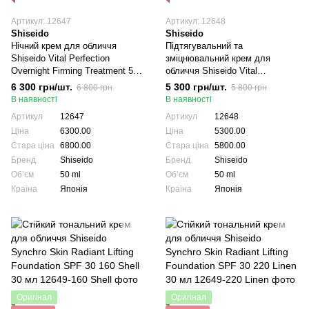
Артикул: 12647
Артикул: 12648
Shiseido
Shiseido
Нічний крем для обличчя
Підтягувальний та
Shiseido Vital Perfection
зміцнювальний крем для
Overnight Firming Treatment 50
обличчя Shiseido Vital
мл
Perfection Uplifting And Firming
6 300 грн/шт.
5 300 грн/шт.
6 800 грн
5 800 грн
Advanced Cream Soft 50 мл
В наявності
В наявності
Артикул
12647
Артикул
12648
Ціна
6300.00
Ціна
5300.00
Стара ціна
6800.00
Стара ціна
5800.00
Бренд
Shiseido
Бренд
Shiseido
Обʼєм
50 ml
Обʼєм
50 ml
Країна
Японія
Країна
Японія
Оригінал
Оригінал