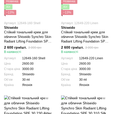
Новинка
Новинка
Хіт
Хіт
−13%
−13%
Артикул: 12649-160 Shell
Артикул: 12649-220 Linen
Shiseido
Shiseido
Стійкий тональний крем для
Стійкий тональний крем для
обличчя Shiseido Synchro Skin
обличчя Shiseido Synchro Skin
Radiant Lifting Foundation SPF
Radiant Lifting Foundation SPF
30 160 Shell 30 мл
30 220 Linen 30 мл
2 600 грн/шт.
2 600 грн/шт.
3 000 грн
3 000 грн
В наявності
В наявності
Артикул
12649-160 Shell
Артикул
12649-220 Linen
Ціна
2600.00
Ціна
2600.00
Стара ціна
3000.00
Стара ціна
3000.00
Бренд
Shiseido
Бренд
Shiseido
Обʼєм
30 ml
Обʼєм
30 ml
Країна
Японія
Країна
Японія