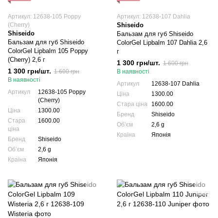
Артикул: 12638-105 Poppy
Артикул: 12638-107 Dahlia
(Cherry)
Shiseido
Shiseido
Бальзам для губ Shiseido
Бальзам для губ Shiseido
ColorGel Lipbalm 107 Dahlia 2,6
ColorGel Lipbalm 105 Poppy
г
(Cherry) 2,6 г
1 300 грн/шт.
1 600 грн
1 300 грн/шт.
1 600 грн
В наявності
В наявності
Артикул
12638-107 Dahlia
Артикул
12638-105 Poppy
Ціна
1300.00
(Cherry)
Стара ціна
1600.00
Ціна
1300.00
Бренд
Shiseido
Стара
1600.00
Обʼєм
2,6 g
ціна
Країна
Японія
Бренд
Shiseido
Обʼєм
2,6 g
Країна
Японія