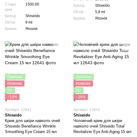
Стара
1500.00
Бренд
Shiseido
ціна
Обʼєм
5,8 ml
Бренд
Shiseido
Країна
Японія
Обʼєм
9 ml
Країна
Японія
Оригінал
Оригінал
Новинка
Новинка
Хіт
Хіт
−13%
−14%
Артикул: 12641
Артикул: 12643
Shiseido
Shiseido
Крем для шкіри навколо очей
Чоловічий крем для шкіри
Shiseido Benefiance Wrinkle
навколо очей Shiseido Total
Smoothing Eye Cream 15 мл
Revitalizer Eye Anti-Aging 15 мл