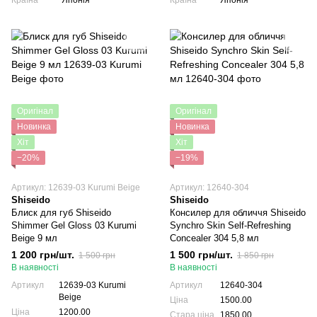
Країна
Японія
Країна
Японія
Оригінал
Оригінал
Новинка
Новинка
Хіт
Хіт
−20%
−19%
Артикул: 12639-03 Kurumi Beige
Артикул: 12640-304
Shiseido
Shiseido
Блиск для губ Shiseido
Консилер для обличчя Shiseido
Shimmer Gel Gloss 03 Kurumi
Synchro Skin Self-Refreshing
Beige 9 мл
Concealer 304 5,8 мл
1 200 грн/шт.
1 500 грн/шт.
1 500 грн
1 850 грн
В наявності
В наявності
Артикул
12639-03 Kurumi
Артикул
12640-304
Beige
Ціна
1500.00
Ціна
1200.00
Стара ціна
1850.00