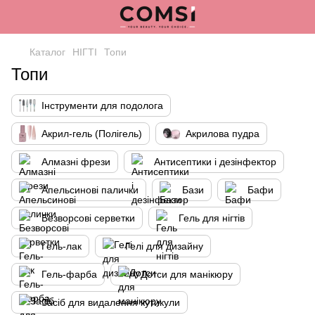
Каталог
НІГТІ
Топи
Топи
Інструменти для подолога
Акрил-гель (Полігель)
Акрилова пудра
Алмазні фрези
Антисептики і дезінфектор
Апельсинові палички
Бази
Бафи
Безворсові серветки
Гель для нігтів
Гель-лак
Гелі для дизайну
Гель-фарба
Дотси для манікюру
Засіб для видалення кутикули