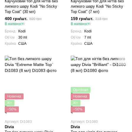
Каучуковий топ для нігтів без
Каучуковий топ для нігтів без
липкого шару Kodi "No Sticky
липкого шару Kodi "No Sticky
Top Coat" (30 мл)
Top Coat" (7 мл)
400 грн/шт.
159 грн/шт.
800 грн
318 грн
В наявності
В наявності
Бренд
Kodi
Бренд
Kodi
Обʼєм
30 ml
Обʼєм
7 ml
Країна
США
Країна
США
Оригінал
Новинка
Новинка
Хіт
Хіт
−50%
−50%
Артикул: Di1083
Артикул: Di1080
Divia
Divia