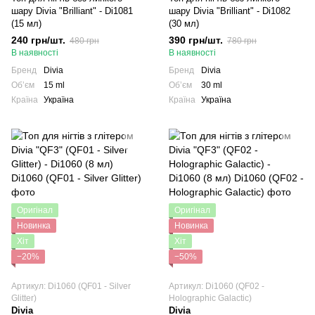
шару Divia "Brilliant" - Di1081
шару Divia "Brilliant" - Di1082
(15 мл)
(30 мл)
240 грн/шт.
390 грн/шт.
480 грн
780 грн
В наявності
В наявності
Бренд
Divia
Бренд
Divia
Обʼєм
15 ml
Обʼєм
30 ml
Країна
Україна
Країна
Україна
Оригінал
Оригінал
Новинка
Новинка
Хіт
Хіт
−20%
−50%
Артикул: Di1060 (QF01 - Silver
Артикул: Di1060 (QF02 -
Glitter)
Holographic Galactic)
Divia
Divia