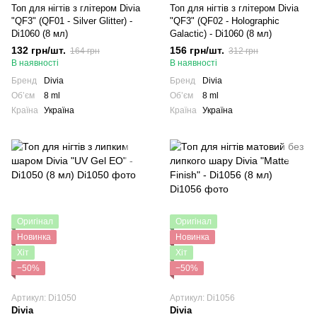
Топ для нігтів з глітером Divia
Топ для нігтів з глітером Divia
"QF3" (QF01 - Silver Glitter) -
"QF3" (QF02 - Holographic
Di1060 (8 мл)
Galactic) - Di1060 (8 мл)
132 грн/шт.
156 грн/шт.
164 грн
312 грн
В наявності
В наявності
Бренд
Divia
Бренд
Divia
Обʼєм
8 ml
Обʼєм
8 ml
Країна
Україна
Країна
Україна
Оригінал
Оригінал
Новинка
Новинка
Хіт
Хіт
−50%
−50%
Артикул: Di1050
Артикул: Di1056
Divia
Divia