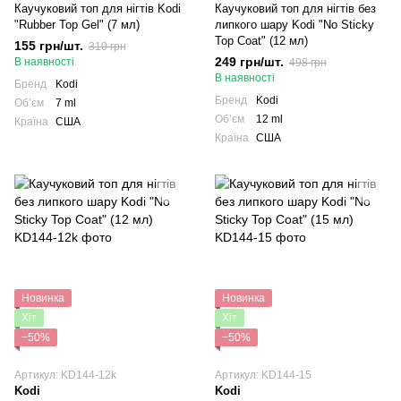
Каучуковий топ для нігтів Kodi
Каучуковий топ для нігтів без
"Rubber Top Gel" (7 мл)
липкого шару Kodi "No Sticky
Top Coat" (12 мл)
155 грн/шт.
310 грн
249 грн/шт.
В наявності
498 грн
В наявності
Бренд
Kodi
Бренд
Kodi
Обʼєм
7 ml
Обʼєм
12 ml
Країна
США
Країна
США
Новинка
Новинка
Хіт
Хіт
−50%
−50%
Артикул: KD144-12k
Артикул: KD144-15
Kodi
Kodi