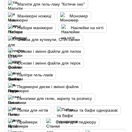
Магніти для гель-лаку "Котяче око"
Манікюрні ножиці
Мономер
Набори манікюрні
Наклейки на нігті
Олійка для кутикули, СПА-свічки
Основи і змінні файли для пилок
Основи і змінні файли для терок
Палітри гель-лаків
Педикюрні диски і змінні файли
Пензлики для гелю, акрилу та розпису
Пилки для нігтів
Пилки та бафи одноразові
Праймери
Станки для педікюру