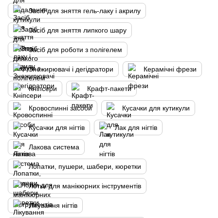
Засіб для зняття гель-лаку і акрилу
Засіб для зняття липкого шару
Засіб для роботи з полігелем
Знежирювачі і дегідратори
Керамічні фрези
Кніпсери
Крафт-пакети
Кровоспинні засоби
Кусачки для кутикули
Кусачки для нігтів
Лак для нігтів
Лакова система
Лопатки, пушери, шабери, кюретки
Лотки для манікюрних інструментів
Лікування нігтів