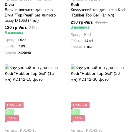
Divia
Kodi
Верхнє покриття для нігтів
Каучуковий топ для нігтів Kodi
Divia "Top Pearl" без липкого
"Rubber Top Gel" (14 мл)
шару Di1068 (7 мл)
230 грн/шт.
460 грн
120 грн/шт.
В наявності
240 грн
В наявності
Бренд
Kodi
Бренд
Divia
Обʼєм
14 ml
Обʼєм
7 ml
Країна
США
Країна
Україна
Новинка
Новинка
Хіт
Хіт
−50%
−50%
Артикул: KD142-15
Артикул: KD142-30