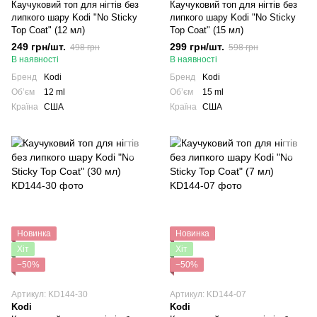
Каучуковий топ для нігтів без
Каучуковий топ для нігтів без
липкого шару Kodi "No Sticky
липкого шару Kodi "No Sticky
Top Coat" (12 мл)
Top Coat" (15 мл)
249 грн/шт.
299 грн/шт.
498 грн
598 грн
В наявності
В наявності
Бренд
Kodi
Бренд
Kodi
Обʼєм
12 ml
Обʼєм
15 ml
Країна
США
Країна
США
Новинка
Новинка
Хіт
Хіт
−50%
−50%
Артикул: KD144-30
Артикул: KD144-07
Kodi
Kodi