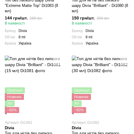
Топ без липкого шару Divia
Топ для нігтів без липкого
“Extreme Matte Top” Di1083 (8
шару Divia "Brilliant" - Di1080 (8
мл)
мл)
144 грн/шт.
150 грн/шт.
288 грн
300 грн
В наявності
В наявності
Бренд
Divia
Бренд
Divia
Обʼєм
8 ml
Обʼєм
8 ml
Країна
Україна
Країна
Україна
Оригінал
Оригінал
Новинка
Новинка
Хіт
Хіт
−50%
−50%
Артикул: Di1081
Артикул: Di1082
Divia
Divia
Топ для нігтів без липкого
Топ для нігтів без липкого