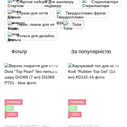
Стартові набори для манікюру
Стерилізатори
Стрази для нігтів
Твердосплавні фрези
Терки, пемзи для ніг
Топи
Фольга для дизайну
Фільтр
За популярністю
Новинка
Новинка
Хіт
Хіт
−50%
−50%
Артикул: Di1068 PT01 - blue
Артикул: KD142-14