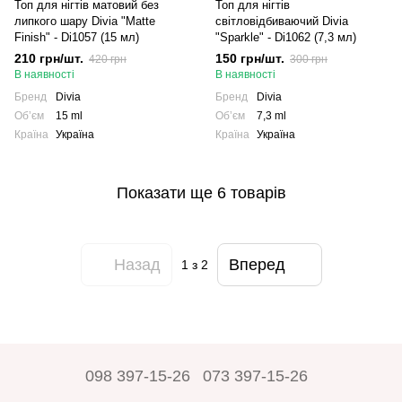
Топ для нігтів матовий без
Топ для нігтів
липкого шару Divia "Matte
світловідбиваючий Divia
Finish" - Di1057 (15 мл)
"Sparkle" - Di1062 (7,3 мл)
210 грн/шт.
150 грн/шт.
420 грн
300 грн
В наявності
В наявності
Бренд
Divia
Бренд
Divia
Обʼєм
15 ml
Обʼєм
7,3 ml
Країна
Україна
Країна
Україна
Показати ще 6 товарів
Назад
Вперед
1
з 2
098 397-15-26
073 397-15-26