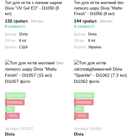
Топ для нігтів з липким шаром
Топ для нігтів матовий без
Divia "UV Gel EO" - Di1050 (8
липкого шару Divia "Matte
мл)
Finish" - Di1056 (8 мл)
132 грн/шт.
144 грн/шт.
264 грн
288 грн
В наявності
В наявності
Бренд
Divia
Бренд
Divia
Обʼєм
8 ml
Обʼєм
8 ml
Країна
США
Країна
Україна
Оригінал
Оригінал
Новинка
Новинка
Хіт
Хіт
−50%
−50%
Артикул: Di1057
Артикул: Di1062
Divia
Divia