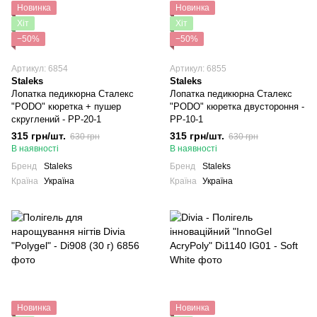
Новинка
Новинка
Хіт
Хіт
−50%
−50%
Артикул: 6854
Артикул: 6855
Staleks
Staleks
Лопатка педикюрна Сталекс
Лопатка педикюрна Сталекс
"PODO" кюретка + пушер
"PODO" кюретка двустороння -
скруглений - PP-20-1
PP-10-1
315 грн/шт.
315 грн/шт.
630 грн
630 грн
В наявності
В наявності
Бренд
Staleks
Бренд
Staleks
Країна
Україна
Країна
Україна
Новинка
Новинка