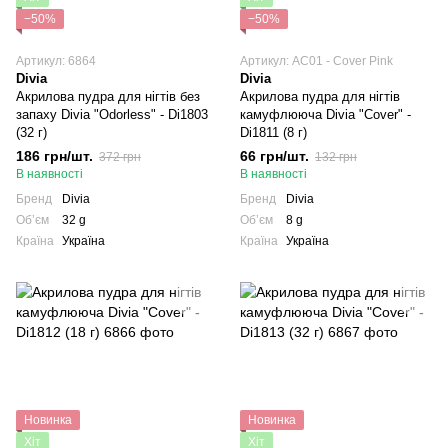
−50%
−50%
Артикул: 6864
Артикул: AC01 - Cover Pink
Divia
Divia
Акрилова пудра для нігтів без
Акрилова пудра для нігтів
запаху Divia "Odorless" - Di1803
камуфлююча Divia "Cover" -
(32 г)
Di1811 (8 г)
186 грн/шт.
66 грн/шт.
372 грн
132 грн
В наявності
В наявності
Бренд
Divia
Бренд
Divia
Обʼєм
32 g
Обʼєм
8 g
Країна
Україна
Країна
Україна
Новинка
Новинка
Хіт
Хіт