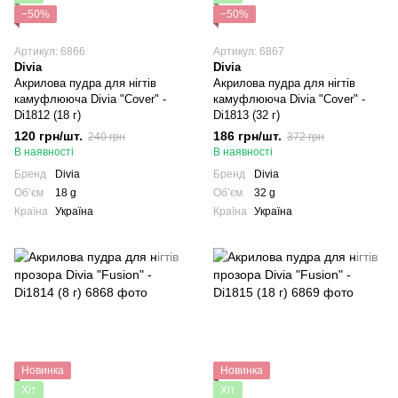
−50%
−50%
Артикул: 6866
Артикул: 6867
Divia
Divia
Акрилова пудра для нігтів
Акрилова пудра для нігтів
камуфлююча Divia "Cover" -
камуфлююча Divia "Cover" -
Di1812 (18 г)
Di1813 (32 г)
120 грн/шт.
186 грн/шт.
240 грн
372 грн
В наявності
В наявності
Бренд
Divia
Бренд
Divia
Обʼєм
18 g
Обʼєм
32 g
Країна
Україна
Країна
Україна
Новинка
Новинка
Хіт
Хіт