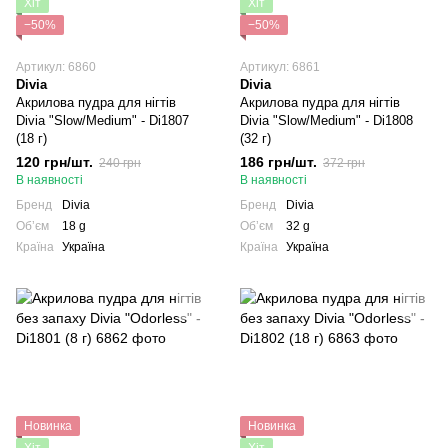
Хіт
Хіт
−50%
−50%
Артикул: 6860
Артикул: 6861
Divia
Divia
Акрилова пудра для нігтів
Акрилова пудра для нігтів
Divia "Slow/Medium" - Di1807
Divia "Slow/Medium" - Di1808
(18 г)
(32 г)
120 грн/шт.
186 грн/шт.
240 грн
372 грн
В наявності
В наявності
Бренд
Divia
Бренд
Divia
Обʼєм
18 g
Обʼєм
32 g
Країна
Україна
Країна
Україна
Новинка
Новинка
Хіт
Хіт