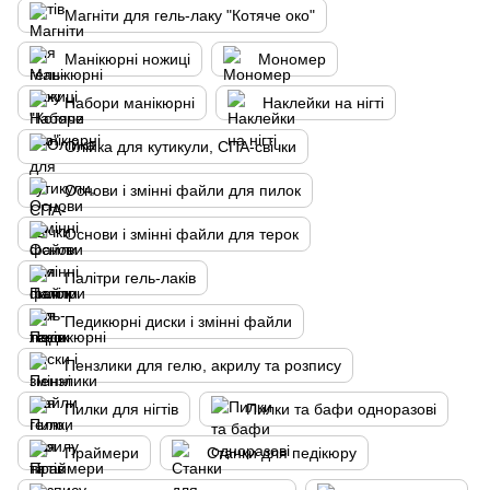
Магніти для гель-лаку "Котяче око"
Манікюрні ножиці
Мономер
Набори манікюрні
Наклейки на нігті
Олійка для кутикули, СПА-свічки
Основи і змінні файли для пилок
Основи і змінні файли для терок
Палітри гель-лаків
Педикюрні диски і змінні файли
Пензлики для гелю, акрилу та розпису
Пилки для нігтів
Пилки та бафи одноразові
Праймери
Станки для педікюру