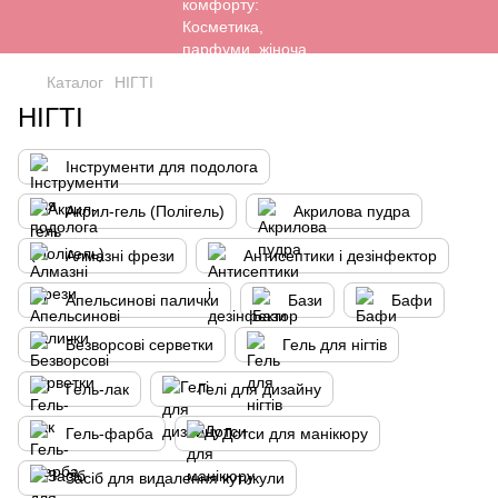
Каталог
НІГТІ
НІГТІ
Інструменти для подолога
Акрил-гель (Полігель)
Акрилова пудра
Алмазні фрези
Антисептики і дезінфектор
Апельсинові палички
Бази
Бафи
Безворсові серветки
Гель для нігтів
Гель-лак
Гелі для дизайну
Гель-фарба
Дотси для манікюру
Засіб для видалення кутикули