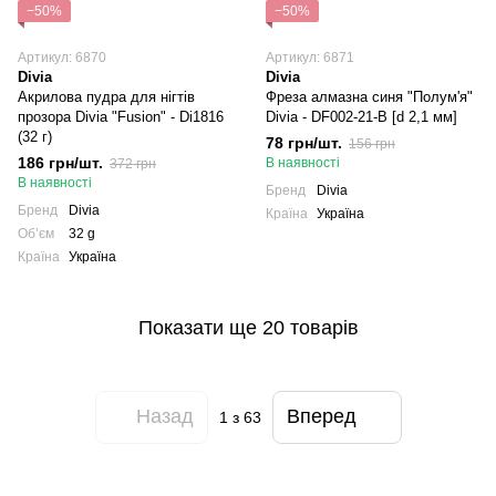
−50%
−50%
Артикул: 6870
Артикул: 6871
Divia
Divia
Акрилова пудра для нігтів
Фреза алмазна синя "Полум'я"
прозора Divia "Fusion" - Di1816
Divia - DF002-21-B [d 2,1 мм]
(32 г)
78 грн/шт.
156 грн
186 грн/шт.
В наявності
372 грн
В наявності
Бренд
Divia
Бренд
Divia
Країна
Україна
Обʼєм
32 g
Країна
Україна
Показати ще 20 товарів
Назад
Вперед
1
з 63