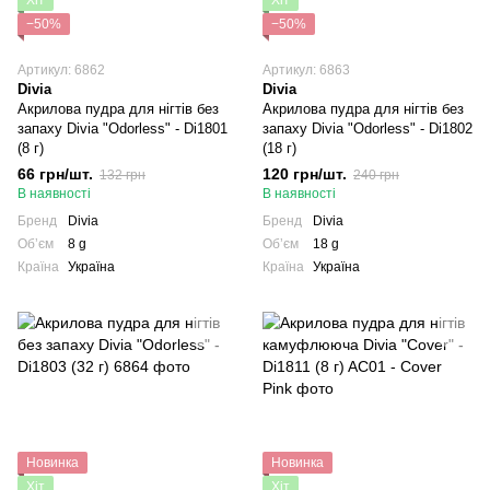
−50%
−50%
Артикул: 6862
Артикул: 6863
Divia
Divia
Акрилова пудра для нігтів без
Акрилова пудра для нігтів без
запаху Divia "Odorless" - Di1801
запаху Divia "Odorless" - Di1802
(8 г)
(18 г)
66 грн/шт.
120 грн/шт.
132 грн
240 грн
В наявності
В наявності
Бренд
Divia
Бренд
Divia
Обʼєм
8 g
Обʼєм
18 g
Країна
Україна
Країна
Україна
Новинка
Новинка
Хіт
Хіт