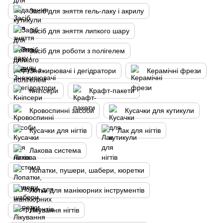
Засіб для зняття гель-лаку і акрилу
Засіб для зняття липкого шару
Засіб для роботи з полігелем
Знежирювачі і дегідратори
Керамічні фрези
Кніпсери
Крафт-пакети
Кровоспинні засоби
Кусачки для кутикули
Кусачки для нігтів
Лак для нігтів
Лакова система
Лопатки, пушери, шабери, кюретки
Лотки для манікюрних інструментів
Лікування нігтів