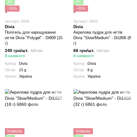
Хіт
Хіт
−50%
−50%
Артикул: 6858
Артикул: 6859
Divia
Divia
Полігель для нарощування
Акрилова пудра для нігтів
нігтів Divia "Polygel" - Di909 (15
Divia "Slow/Medium" - Di1806 (8
г)
г)
240 грн/шт.
66 грн/шт.
480 грн
132 грн
В наявності
В наявності
Бренд
Divia
Бренд
Divia
Обʼєм
15 g
Обʼєм
8 g
Країна
Україна
Країна
Україна
Новинка
Новинка