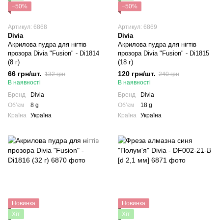
−50%
−50%
Артикул: 6868
Артикул: 6869
Divia
Divia
Акрилова пудра для нігтів
Акрилова пудра для нігтів
прозора Divia "Fusion" - Di1814
прозора Divia "Fusion" - Di1815
(8 г)
(18 г)
66 грн/шт.
120 грн/шт.
132 грн
240 грн
В наявності
В наявності
Бренд
Divia
Бренд
Divia
Обʼєм
8 g
Обʼєм
18 g
Країна
Україна
Країна
Україна
Новинка
Новинка
Хіт
Хіт