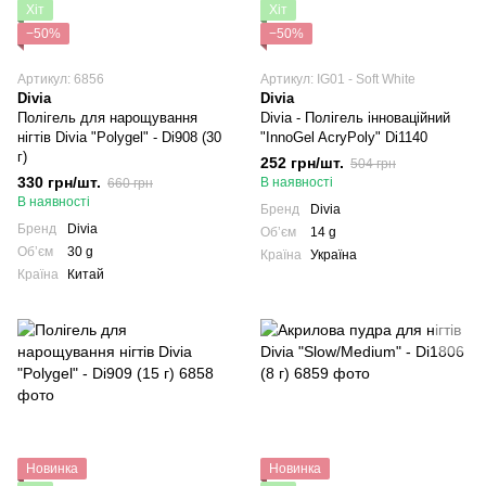
Хіт
Хіт
−50%
−50%
Артикул: 6856
Артикул: IG01 - Soft White
Divia
Divia
Полігель для нарощування
Divia - Полігель інноваційний
нігтів Divia "Polygel" - Di908 (30
"InnoGel AcryPoly" Di1140
г)
252 грн/шт.
504 грн
330 грн/шт.
В наявності
660 грн
В наявності
Бренд
Divia
Бренд
Divia
Обʼєм
14 g
Обʼєм
30 g
Країна
Україна
Країна
Китай
Новинка
Новинка