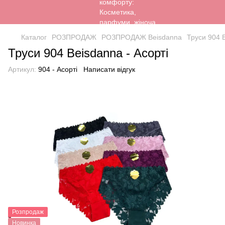
Каталог
РОЗПРОДАЖ
РОЗПРОДАЖ Beisdanna
Труси 904 B
Труси 904 Beisdanna - Асорті
Артикул:
904 - Асорті
Написати відгук
Розпродаж
Новинка