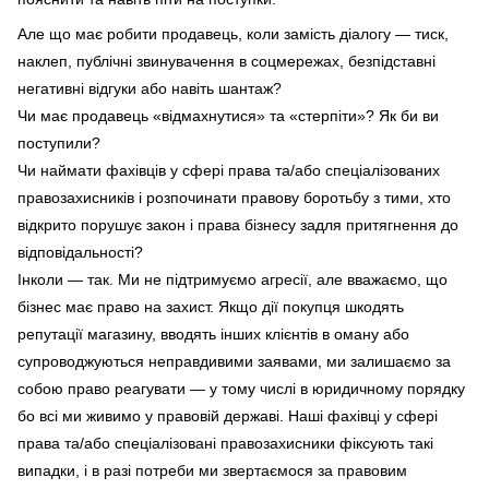
Але що має робити продавець, коли замість діалогу — тиск,
наклеп, публічні звинувачення в соцмережах, безпідставні
негативні відгуки або навіть шантаж?
Чи має продавець «відмахнутися» та «стерпіти»? Як би ви
поступили?
Чи наймати фахівців у сфері права та/або спеціалізованих
правозахисників і розпочинати правову боротьбу з тими, хто
відкрито порушує закон і права бізнесу задля притягнення до
відповідальності?
Інколи — так. Ми не підтримуємо агресії, але вважаємо, що
бізнес має право на захист. Якщо дії покупця шкодять
репутації магазину, вводять інших клієнтів в оману або
супроводжуються неправдивими заявами, ми залишаємо за
собою право реагувати — у тому числі в юридичному порядку
бо всі ми живимо у правовій державі. Наші фахівці у сфері
права та/або спеціалізовані правозахисники фіксують такі
випадки, і в разі потреби ми звертаємося за правовим