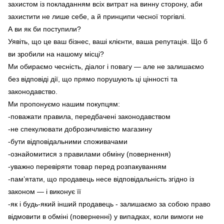
захистом із покладанням всіх витрат на винну сторону, аби
захистити не лише себе, а й принципи чесної торгівлі.
А ви як би поступили?
Уявіть, що це ваш бізнес, ваші клієнти, ваша репутація. Що б
ви зробили на нашому місці?
Ми обираємо чесність, діалог і повагу — але не залишаємо
без відповіді дії, що прямо порушують ці цінності та
законодавство.
Ми пропонуємо нашим покупцям:
-поважати правила, передбачені законодавством
-не спекулювати доброзичливістю магазину
-бути відповідальними споживачами
-ознайомитися з правилами обміну (повернення)
-уважно перевіряти товар перед розпакуванням
-пам’ятати, що продавець несе відповідальність згідно із
законом — і виконує її
-як і будь-який інший продавець - залишаємо за собою право
відмовити в обміні (поверненні) у випадках, коли вимоги не