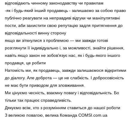
відповідають чинному законодавству чи правилам
-як і будь-який інший продавець - залишаємо за собою право
публічно реагувати на неправдиві відгуки чи маніпулятивні
пости, аби захистити свою репутацію задля притягнення до
відповідальності винну сторону
якщо ви зіткнулися з проблемою — ми завжди готові
розглянути її індивідуально і, за можливості, знайти рішення,
навіть якщо закон не зобов'язує нас, як і будь-якого іншого
продавця, це робити
Натомість ми, як продавець, завжди залишаємося відкритими
до діалогу. Але доброта — це не слабкість. І добросовісність
не має бути приводом для зловживання.
Ми цінуємо чесність, взаємну повагу і відповідальність. Бо
тільки так працює справедливість.
Дякуємо всім, хто з розумінням ставиться до нашої роботи
З великою повагою, велика Команда COMSI.com.ua