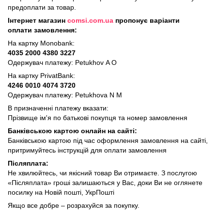
предоплати за товар.
Інтернет магазин
comsi.com.ua
пропонує варіанти
оплати замовлення:
На картку Monobank:
4035 2000 4380 3227
Одержувач платежу: Petukhov A O
На картку PrivatBank:
4246 0010 4074 3720
Одержувач платежу: Petukhovа N M
В призначенні платежу вказати:
Прізвище ім'я по батькові покупця та номер замовлення
Банківською картою онлайн на сайті:
Банківською картою під час оформлення замовлення на сайті,
притримуйтесь інструкцій для оплати замовлення
Післяплата:
Не хвилюйтесь, чи якісний товар Ви отримаєте. З послугою
«Післяплата» гроші залишаються у Вас, доки Ви не оглянете
посилку на Новій пошті, УкрПошті
Якщо все добре – розрахуйся за покупку.