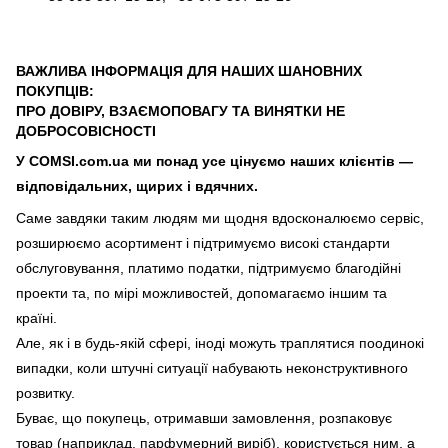
ВАЖЛИВА ІНФОРМАЦІЯ ДЛЯ НАШИХ ШАНОВНИХ
ПОКУПЦІВ:
ПРО ДОВІРУ, ВЗАЄМОПОВАГУ ТА ВИНЯТКИ НЕ
ДОБРОСОВІСНОСТІ
У COMSI.com.ua ми понад усе цінуємо наших клієнтів —
відповідальних, щирих і вдячних.
Саме завдяки таким людям ми щодня вдосконалюємо сервіс,
розширюємо асортимент і підтримуємо високі стандарти
обслуговування, платимо податки, підтримуємо благодійні
проекти та, по мірі можливостей, допомагаємо іншим та
країні.
Але, як і в будь-якій сфері, іноді можуть траплятися поодинокі
випадки, коли штучні ситуації набувають неконструктивного
розвитку.
Буває, що покупець, отримавши замовлення, розпаковує
товар (наприклад, парфумерний виріб), користується ним, а