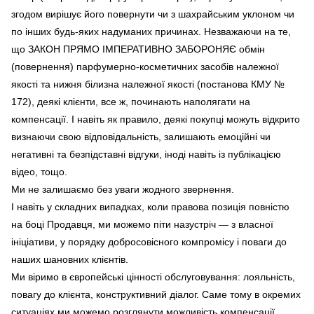
згодом вирішує його повернути чи з шахрайським уклоном чи
по інших будь-яких надуманих причинах. Незважаючи на те,
що ЗАКОН ПРЯМО ІМПЕРАТИВНО ЗАБОРОНЯЄ обмін
(повернення) парфумерно-косметичних засобів належної
якості та нижня білизна належної якості
(постанова КМУ №
172), деякі клієнти, все ж, починають наполягати на
компенсації. І навіть як правило, деякі покупці можуть відкрито
визнаючи свою відповідальність, залишають емоційні чи
негативні та безпідставні відгуки, іноді навіть із публікацією
відео, тощо.
Ми не залишаємо без уваги жодного звернення.
І навіть у складних випадках, коли правова позиція повністю
на боці Продавця, ми можемо піти назустріч — з власної
ініціативи, у порядку добросовісного компромісу і поваги до
наших шановних клієнтів.
Ми віримо в європейські цінності обслуговування: лояльність,
повагу до клієнта, конструктивний діалог. Саме тому в окремих
ситуаціях ми можемо розглянути можливість компенсації,