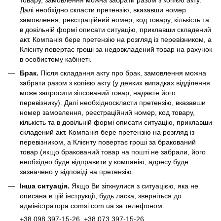
Далі необхідно скласти претензію, вказавши номер
замовлення, реєстраційний номер, код товару, кількість та
в довільній формі описати ситуацію, приклавши складений
акт. Компанія бере претензію на розгляд із перевізником, а
Клієнту повертає гроші за недовкладений товар на рахунок
в особистому кабінеті.
Брак.
Після складання акту про брак, замовлення можна
забрати разом з копією акту (у деяких випадках відділення
може запросити зіпсований товар, надаєте його
перевізнику). Далі необхідноскласти претензію, вказавши
номер замовлення, реєстраційний номер, код товару,
кількість та в довільній формі описати ситуацію, приклавши
складений акт. Компанія бере претензію на розгляд із
перевізником, а Клієнту повертає гроші за бракований
товар (якщо бракований товар на пошті не забрали, його
необхідно буде відправити у компанію, адресу буде
зазначено у відповіді на претензію.
Інша ситуація.
Якщо Ви зіткнулися з ситуацією, яка не
описана в цій інструкції, будь ласка, зверніться до
адміністратора
comsi.com.ua
за телефоном:
+38
098 397-15-26
, +38
073 397-15-26