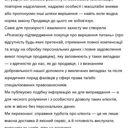
повторне надсилання, надаємо особисті і масштабні знижки
або пропонуємо інші шляхи вирішення — навіть коли жодна
норма закону Продавця до цього не зобов’язує.
Саме для прозорості і взаємного захисту ми створили
«Розписку-підтвердження покупця про вирішення питань» (про
відсутність будь-яких претензій, отримання повної компенсації
та згоду на обробку персональних даних і повне задоволення
вимог покупця продавцем), яку заповнюють у таких випадках
— з вдячністю до нас, як до продавця, і з визнанням
добровільності нашої допомоги у виключних випадках та після
юридичних порад фахівців у сфері права та/або
спеціалізованих правозахисників.
Ми публікуємо подібну інформацію не для виправдання — а
для чесного розуміння і з особистого дозволу таких клієнтів,
але ж звісно без персональних даних.
Ми переконані: справжня турбота про клієнта — це не лише
вчасна доставка й якісний сервіс, а й готовність вислухати,
пояснити та навіть піти на поступки.