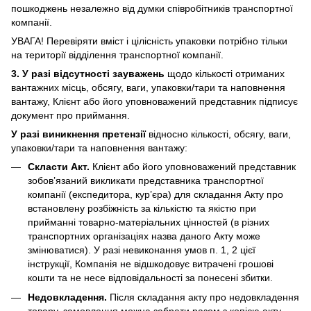
пошкоджень незалежно від думки співробітників транспортної
компанії.
УВАГА! Перевіряти вміст і цілісність упаковки потрібно тільки
на території відділення транспортної компанії.
3. У разі відсутності зауважень
щодо кількості отриманих
вантажних місць, обсягу, ваги, упаковки/тари та наповнення
вантажу, Клієнт або його уповноважений представник підписує
документ про приймання.
У разі виникнення претензії
відносно кількості, обсягу, ваги,
упаковки/тари та наповнення вантажу:
Скласти Акт.
Клієнт або його уповноважений представник
зобов’язаний викликати представника транспортної
компанії (експедитора, кур’єра) для складання Акту про
встановлену розбіжність за кількістю та якістю при
прийманні товарно-матеріальних цінностей (в різних
транспортних організаціях назва даного Акту може
змінюватися). У разі невиконання умов п. 1, 2 цієї
інструкції, Компанія не відшкодовує витрачені грошові
кошти та не несе відповідальності за понесені збитки.
Недовкладення.
Після складання акту про недовкладення
товару, замовлення можна забрати разом з копією акту.