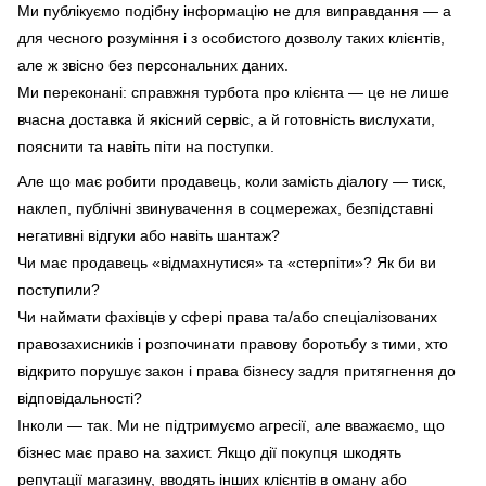
Ми публікуємо подібну інформацію не для виправдання — а
для чесного розуміння і з особистого дозволу таких клієнтів,
але ж звісно без персональних даних.
Ми переконані: справжня турбота про клієнта — це не лише
вчасна доставка й якісний сервіс, а й готовність вислухати,
пояснити та навіть піти на поступки.
Але що має робити продавець, коли замість діалогу — тиск,
наклеп, публічні звинувачення в соцмережах, безпідставні
негативні відгуки або навіть шантаж?
Чи має продавець «відмахнутися» та «стерпіти»? Як би ви
поступили?
Чи наймати фахівців у сфері права та/або спеціалізованих
правозахисників і розпочинати правову боротьбу з тими, хто
відкрито порушує закон і права бізнесу задля притягнення до
відповідальності?
Інколи — так. Ми не підтримуємо агресії, але вважаємо, що
бізнес має право на захист. Якщо дії покупця шкодять
репутації магазину, вводять інших клієнтів в оману або