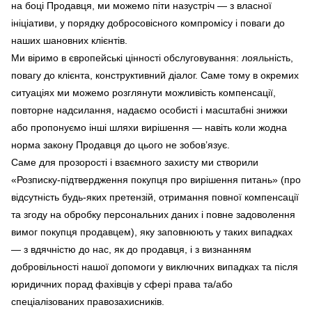
на боці Продавця, ми можемо піти назустріч — з власної
ініціативи, у порядку добросовісного компромісу і поваги до
наших шановних клієнтів.
Ми віримо в європейські цінності обслуговування: лояльність,
повагу до клієнта, конструктивний діалог. Саме тому в окремих
ситуаціях ми можемо розглянути можливість компенсації,
повторне надсилання, надаємо особисті і масштабні знижки
або пропонуємо інші шляхи вирішення — навіть коли жодна
норма закону Продавця до цього не зобов’язує.
Саме для прозорості і взаємного захисту ми створили
«Розписку-підтвердження покупця про вирішення питань» (про
відсутність будь-яких претензій, отримання повної компенсації
та згоду на обробку персональних даних і повне задоволення
вимог покупця продавцем), яку заповнюють у таких випадках
— з вдячністю до нас, як до продавця, і з визнанням
добровільності нашої допомоги у виключних випадках та після
юридичних порад фахівців у сфері права та/або
спеціалізованих правозахисників.