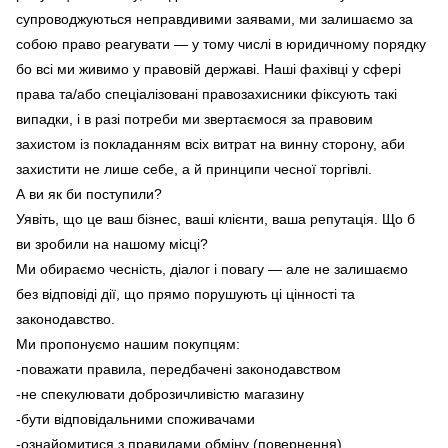
супроводжуються неправдивими заявами, ми залишаємо за
собою право реагувати — у тому числі в юридичному порядку
бо всі ми живимо у правовій державі. Наші фахівці у сфері
права та/або спеціалізовані правозахисники фіксують такі
випадки, і в разі потреби ми звертаємося за правовим
захистом із покладанням всіх витрат на винну сторону, аби
захистити не лише себе, а й принципи чесної торгівлі.
А ви як би поступили?
Уявіть, що це ваш бізнес, ваші клієнти, ваша репутація. Що б
ви зробили на нашому місці?
Ми обираємо чесність, діалог і повагу — але не залишаємо
без відповіді дії, що прямо порушують ці цінності та
законодавство.
Ми пропонуємо нашим покупцям:
-поважати правила, передбачені законодавством
-не спекулювати доброзичливістю магазину
-бути відповідальними споживачами
-ознайомитися з правилами обміну (повернення)