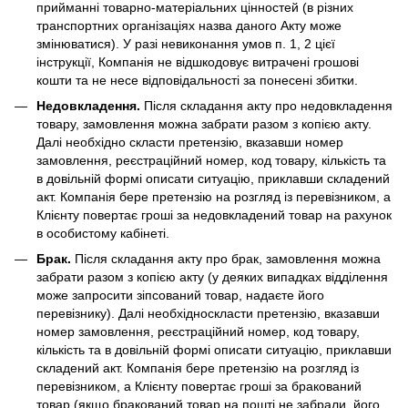
прийманні товарно-матеріальних цінностей (в різних
транспортних організаціях назва даного Акту може
змінюватися). У разі невиконання умов п. 1, 2 цієї
інструкції, Компанія не відшкодовує витрачені грошові
кошти та не несе відповідальності за понесені збитки.
Недовкладення.
Після складання акту про недовкладення
товару, замовлення можна забрати разом з копією акту.
Далі необхідно скласти претензію, вказавши номер
замовлення, реєстраційний номер, код товару, кількість та
в довільній формі описати ситуацію, приклавши складений
акт. Компанія бере претензію на розгляд із перевізником, а
Клієнту повертає гроші за недовкладений товар на рахунок
в особистому кабінеті.
Брак.
Після складання акту про брак, замовлення можна
забрати разом з копією акту (у деяких випадках відділення
може запросити зіпсований товар, надаєте його
перевізнику). Далі необхідноскласти претензію, вказавши
номер замовлення, реєстраційний номер, код товару,
кількість та в довільній формі описати ситуацію, приклавши
складений акт. Компанія бере претензію на розгляд із
перевізником, а Клієнту повертає гроші за бракований
товар (якщо бракований товар на пошті не забрали, його