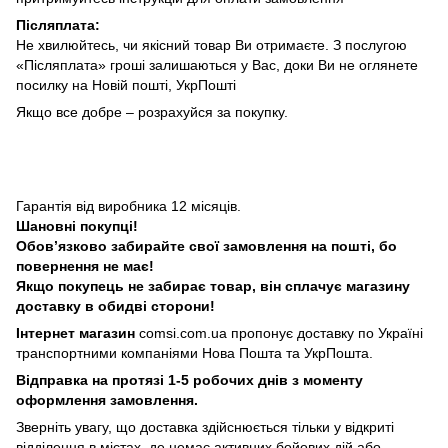
Післяплата:
Не хвилюйтесь, чи якісний товар Ви отримаєте. З послугою
«Післяплата» гроші залишаються у Вас, доки Ви не оглянете
посилку на Новій пошті, УкрПошті
Якщо все добре – розрахуйся за покупку.
Гарантія від виробника 12 місяців.
Шановні покупці!
Обовʼязково забирайте свої замовлення на пошті, бо
повернення не має!
Якщо покупець не забирає товар, він сплачує магазину
доставку в обидві сторони!
Інтернет магазин
comsi.com.ua
пропонує доставку по Україні
транспортними компаніями Нова Пошта та УкрПошта.
Відправка на протязі 1-5 робочих днів з моменту
оформлення замовлення.
Зверніть увагу, що доставка здійснюється тільки у відкриті
відділення в містах, де немає активних бойових дій або