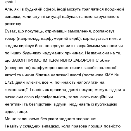
країні.
Але, як і в будь-якій сфері, іноді можуть траплятися поодинокі
випадки, коли штучні ситуації набувають неконструктивного
розвитку.
Буває, що покупець, отримавши замовлення, розпаковує
товар (наприклад, парфумерний виріб), користується ним, а
згодом вирішує його повернути чи з шахрайським уклоном чи
по інших будь-яких надуманих причинах. Незважаючи на те,
що ЗАКОН ПРЯМО ІМПЕРАТИВНО ЗАБОРОНЯЄ обмін
(повернення) парфумерно-косметичних засобів належної
якості та нижня білизна належної якості
(постанова КМУ №
172), деякі клієнти, все ж, починають наполягати на
компенсації. І навіть як правило, деякі покупці можуть відкрито
визнаючи свою відповідальність, залишають емоційні чи
негативні та безпідставні відгуки, іноді навіть із публікацією
відео, тощо.
Ми не залишаємо без уваги жодного звернення.
І навіть у складних випадках, коли правова позиція повністю