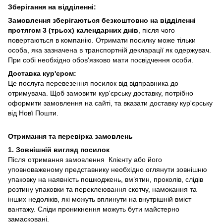
Зберігання на відділенні:
Замовлення зберігаються безкоштовно на відділенні
протягом 3 (трьох) календарних днів
, після чого
повертаються в компанію. Отримати посилку може тільки
особа, яка зазначена в транспортній декларації як одержувач.
При собі необхідно обов'язково мати посвідчення особи.
Доставка кур'єром:
Це послуга перевезення посилок від відправника до
отримувача. Щоб замовити кур'єрську доставку, потрібно
оформити замовлення на сайті, та вказати доставку кур'єрську
від Новї Пошти.
Отримання та перевірка замовлень
1. Зовнішній вигляд посилок
Після отримання замовлення Клієнту або його
уповноваженому представнику необхідно оглянути зовнішню
упаковку на наявність пошкоджень, вм’ятин, проколів, слідів
розтину упаковки та переклеювання скотчу, намокання та
інших недоліків, які можуть вплинути на внутрішній вміст
вантажу. Сліди проникнення можуть бути майстерно
замасковані.