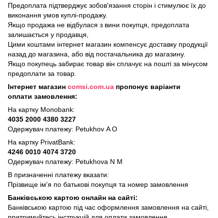
Предоплата підтверджує зобов'язання сторін і стимулює їх до
виконання умов куплі-продажу.
Якщо продажа не відбулася з вини покупця, предоплата
залишається у продавця,
Цими коштами інтернет магазин компенсує доставку продукції
назад до магазина, або від постачальника до магазину.
Якщо покупець забирає товар він сплачує на пошті за мінусом
предоплати за товар.
Інтернет магазин
comsi.com.ua
пропонує варіанти
оплати замовлення:
На картку Monobank:
4035 2000 4380 3227
Одержувач платежу: Petukhov A O
На картку PrivatBank:
4246 0010 4074 3720
Одержувач платежу: Petukhovа N M
В призначенні платежу вказати:
Прізвище ім'я по батькові покупця та номер замовлення
Банківською картою онлайн на сайті:
Банківською картою під час оформлення замовлення на сайті,
притримуйтесь інструкцій для оплати замовлення