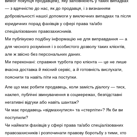
вимог покупця продавцем), яку заповнюють у таких випадках
— з вдячністю до нас, як до продавця, і з визнанням
добровільності нашої допомоги у виключних випадках та після
юридичних порад фахівців у сфері права та/або
спеціалізованих правозахисників.
Ми публікуємо подібну інформацію не для виправдання — а
для чесного розуміння і з особистого дозволу таких клієнтів,
але ж звісно без персональних даних.
Ми переконані: справжня турбота про клієнта — це не лише
вчасна доставка й якісний сервіс, а й готовність вислухати,
пояснити та навіть піти на поступки.
Але що має робити продавець, коли замість діалогу — тиск,
наклеп, публічні звинувачення в соцмережах, безпідставні
негативні відгуки або навіть шантаж?
Чи має продавець «відмахнутися» та «стерпіти»? Як би ви
поступили?
Чи наймати фахівців у сфері права та/або спеціалізованих
правозахисників і розпочинати правову боротьбу з тими, хто