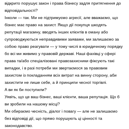
відкрито порушує закон і права бізнесу задля притягнення до
відповідальності?
Інколи — так. Ми не підтримуємо агресії, але вважаємо, що
бізнес має право на захист. Якщо дії покупця шкодять
репутації магазину, вводять інших клієнтів в оману або
супроводжуються неправдивими заявами, ми залишаємо за
собою право реагувати — у тому числі в юридичному порядку
бо всі ми живимо у правовій державі. Наші фахівці у сфері
права та/або спеціалізовані правозахисники фіксують такі
випадки, і в разі потреби ми звертаємося за правовим
захистом із покладанням всіх витрат на винну сторону, аби
захистити не лише себе, а й принципи чесної торгівлі.
А ви як би поступили?
Уявіть, що це ваш бізнес, ваші клієнти, ваша репутація. Що б
ви зробили на нашому місці?
Ми обираємо чесність, діалог і повагу — але не залишаємо
без відповіді дії, що прямо порушують ці цінності та
законодавство.