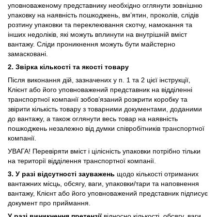
уповноваженому представнику необхідно оглянути зовнішню
упаковку на наявність пошкоджень, вм’ятин, проколів, слідів
розтину упаковки та переклеювання скотчу, намокання та
інших недоліків, які можуть вплинути на внутрішній вміст
вантажу. Сліди проникнення можуть бути майстерно
замасковані.
2. Звірка кількості та якості товару
Після виконання дій, зазначених у п. 1 та 2 цієї інструкції,
Клієнт або його уповноважений представник на відділенні
транспортної компанії зобов’язаний розкрити коробку та
звірити кількість товару з товарними документами, доданими
до вантажу, а також оглянути весь товар на наявність
пошкоджень незалежно від думки співробітників транспортної
компанії.
УВАГА! Перевіряти вміст і цілісність упаковки потрібно тільки
на території відділення транспортної компанії.
3. У разі відсутності зауважень
щодо кількості отриманих
вантажних місць, обсягу, ваги, упаковки/тари та наповнення
вантажу, Клієнт або його уповноважений представник підписує
документ про приймання.
У разі виникнення претензії
відносно кількості, обсягу, ваги,