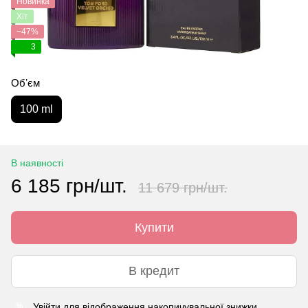
Новинка
Хіт
−47%
3
Обʼєм
100 ml
В наявності
6 185 грн/шт.
11 679 грн/шт.
Купити
В кредит
Увійти
для відображення накопичувальної знижки
%