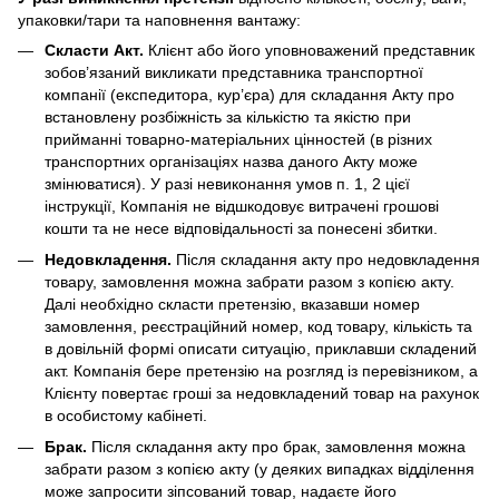
упаковки/тари та наповнення вантажу:
Скласти Акт.
Клієнт або його уповноважений представник
зобов’язаний викликати представника транспортної
компанії (експедитора, кур’єра) для складання Акту про
встановлену розбіжність за кількістю та якістю при
прийманні товарно-матеріальних цінностей (в різних
транспортних організаціях назва даного Акту може
змінюватися). У разі невиконання умов п. 1, 2 цієї
інструкції, Компанія не відшкодовує витрачені грошові
кошти та не несе відповідальності за понесені збитки.
Недовкладення.
Після складання акту про недовкладення
товару, замовлення можна забрати разом з копією акту.
Далі необхідно скласти претензію, вказавши номер
замовлення, реєстраційний номер, код товару, кількість та
в довільній формі описати ситуацію, приклавши складений
акт. Компанія бере претензію на розгляд із перевізником, а
Клієнту повертає гроші за недовкладений товар на рахунок
в особистому кабінеті.
Брак.
Після складання акту про брак, замовлення можна
забрати разом з копією акту (у деяких випадках відділення
може запросити зіпсований товар, надаєте його