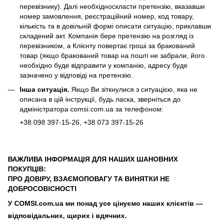
перевізнику). Далі необхідноскласти претензію, вказавши
номер замовлення, реєстраційний номер, код товару,
кількість та в довільній формі описати ситуацію, приклавши
складений акт. Компанія бере претензію на розгляд із
перевізником, а Клієнту повертає гроші за бракований
товар (якщо бракований товар на пошті не забрали, його
необхідно буде відправити у компанію, адресу буде
зазначено у відповіді на претензію.
Інша ситуація.
Якщо Ви зіткнулися з ситуацією, яка не
описана в цій інструкції, будь ласка, зверніться до
адміністратора
comsi.com.ua
за телефоном:
+38
098 397-15-26
, +38
073 397-15-26
ВАЖЛИВА ІНФОРМАЦІЯ ДЛЯ НАШИХ ШАНОВНИХ
ПОКУПЦІВ:
ПРО ДОВІРУ, ВЗАЄМОПОВАГУ ТА ВИНЯТКИ НЕ
ДОБРОСОВІСНОСТІ
У COMSI.com.ua ми понад усе цінуємо наших клієнтів —
відповідальних, щирих і вдячних.