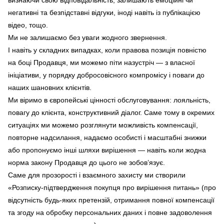
визнаючи свою відповідальність, залишають емоційні чи
негативні та безпідставні відгуки, іноді навіть із публікацією
відео, тощо.
Ми не залишаємо без уваги жодного звернення.
І навіть у складних випадках, коли правова позиція повністю
на боці Продавця, ми можемо піти назустріч — з власної
ініціативи, у порядку добросовісного компромісу і поваги до
наших шановних клієнтів.
Ми віримо в європейські цінності обслуговування: лояльність,
повагу до клієнта, конструктивний діалог. Саме тому в окремих
ситуаціях ми можемо розглянути можливість компенсації,
повторне надсилання, надаємо особисті і масштабні знижки
або пропонуємо інші шляхи вирішення — навіть коли жодна
норма закону Продавця до цього не зобов’язує.
Саме для прозорості і взаємного захисту ми створили
«Розписку-підтвердження покупця про вирішення питань» (про
відсутність будь-яких претензій, отримання повної компенсації
та згоду на обробку персональних даних і повне задоволення