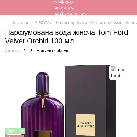
Каталог
ПАРФУМИ
Елітні парфуми
Жіночі парфуми
Жіно
Парфумована вода жіноча Tom Ford
Velvet Orchid 100 мл
Артикул:
2113
Написати відгук
Оригінал