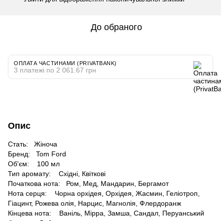
До обраного
ОПЛАТА ЧАСТИНАМИ (PRIVATBANK)
3 платежі по 2 061.67 грн
Опис
Стать: Жіноча
Бренд: Tom Ford
Об'єм: 100 мл
Тип аромату: Східні, Квіткові
Початкова нота: Ром, Мед, Мандарин, Бергамот
Нота серця: Чорна орхідея, Орхідея, Жасмин, Геліотроп,
Гіацинт, Рожева олія, Нарцис, Магнолія, Флердоранж
Кінцева нота: Ваніль, Мірра, Замша, Сандал, Перуанський