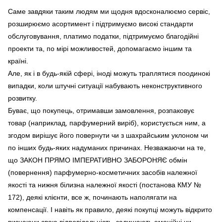
Саме завдяки таким людям ми щодня вдосконалюємо сервіс,
розширюємо асортимент і підтримуємо високі стандарти
обслуговування, платимо податки, підтримуємо благодійні
проекти та, по мірі можливостей, допомагаємо іншим та
країні.
Але, як і в будь-якій сфері, іноді можуть траплятися поодинокі
випадки, коли штучні ситуації набувають неконструктивного
розвитку.
Буває, що покупець, отримавши замовлення, розпаковує
товар (наприклад, парфумерний виріб), користується ним, а
згодом вирішує його повернути чи з шахрайським уклоном чи
по інших будь-яких надуманих причинах. Незважаючи на те,
що ЗАКОН ПРЯМО ІМПЕРАТИВНО ЗАБОРОНЯЄ обмін
(повернення) парфумерно-косметичних засобів належної
якості та нижня білизна належної якості
(постанова КМУ №
172), деякі клієнти, все ж, починають наполягати на
компенсації. І навіть як правило, деякі покупці можуть відкрито