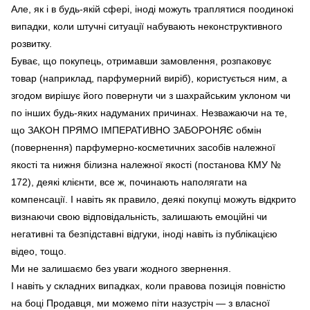
Але, як і в будь-якій сфері, іноді можуть траплятися поодинокі
випадки, коли штучні ситуації набувають неконструктивного
розвитку.
Буває, що покупець, отримавши замовлення, розпаковує
товар (наприклад, парфумерний виріб), користується ним, а
згодом вирішує його повернути чи з шахрайським уклоном чи
по інших будь-яких надуманих причинах. Незважаючи на те,
що ЗАКОН ПРЯМО ІМПЕРАТИВНО ЗАБОРОНЯЄ обмін
(повернення) парфумерно-косметичних засобів належної
якості та нижня білизна належної якості
(постанова КМУ №
172), деякі клієнти, все ж, починають наполягати на
компенсації. І навіть як правило, деякі покупці можуть відкрито
визнаючи свою відповідальність, залишають емоційні чи
негативні та безпідставні відгуки, іноді навіть із публікацією
відео, тощо.
Ми не залишаємо без уваги жодного звернення.
І навіть у складних випадках, коли правова позиція повністю
на боці Продавця, ми можемо піти назустріч — з власної