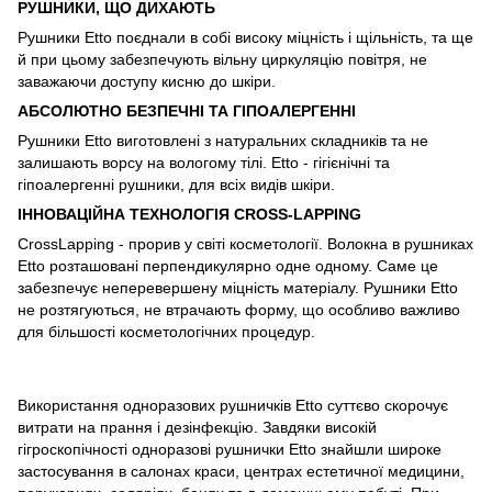
РУШНИКИ, ЩО ДИХАЮТЬ
Рушники Etto поєднали в собі високу міцність і щільність, та ще
й при цьому забезпечують вільну циркуляцію повітря, не
заважаючи доступу кисню до шкіри.
АБСОЛЮТНО БЕЗПЕЧНІ ТА ГІПОАЛЕРГЕННІ
Рушники Etto виготовлені з натуральних складників та не
залишають ворсу на вологому тілі. Etto - гігієнічні та
гіпоалергенні рушники, для всіх видів шкіри.
ІННОВАЦІЙНА ТЕХНОЛОГІЯ CROSS-LAPPING
CrossLapping - прорив у світі косметології. Волокна в рушниках
Etto розташовані перпендикулярно одне одному. Саме це
забезпечує неперевершену міцність матеріалу. Рушники Etto
не розтягуються, не втрачають форму, що особливо важливо
для більшості косметологічних процедур.
Використання одноразових рушничків Etto суттєво скорочує
витрати на прання і дезінфекцію. Завдяки високій
гігроскопічності одноразові рушнички Etto знайшли широке
застосування в салонах краси, центрах естетичної медицини,