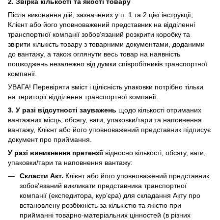
2. Звірка кількості та якості товару
Після виконання дій, зазначених у п. 1 та 2 цієї інструкції,
Клієнт або його уповноважений представник на відділенні
транспортної компанії зобов’язаний розкрити коробку та
звірити кількість товару з товарними документами, доданими
до вантажу, а також оглянути весь товар на наявність
пошкоджень незалежно від думки співробітників транспортної
компанії.
УВАГА! Перевіряти вміст і цілісність упаковки потрібно тільки
на території відділення транспортної компанії.
3. У разі відсутності зауважень
щодо кількості отриманих
вантажних місць, обсягу, ваги, упаковки/тари та наповнення
вантажу, Клієнт або його уповноважений представник підписує
документ про приймання.
У разі виникнення претензії
відносно кількості, обсягу, ваги,
упаковки/тари та наповнення вантажу:
Скласти Акт.
Клієнт або його уповноважений представник
зобов’язаний викликати представника транспортної
компанії (експедитора, кур’єра) для складання Акту про
встановлену розбіжність за кількістю та якістю при
прийманні товарно-матеріальних цінностей (в різних