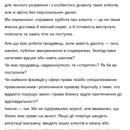
для чесного розуміння і з особистого дозволу таких клієнтів,
але ж звісно без персональних даних.
Ми переконані: справжня турбота про клієнта — це не лише
вчасна доставка й якісний сервіс, а й готовність вислухати,
пояснити та навіть піти на поступки.
Але що має робити продавець, коли замість діалогу — тиск,
наклеп, публічні звинувачення в соцмережах, безпідставні
негативні відгуки або навіть шантаж?
Чи має продавець «відмахнутися» та «стерпіти»? Як би ви
поступили?
Чи наймати фахівців у сфері права та/або спеціалізованих
правозахисників і розпочинати правову боротьбу з тими, хто
відкрито порушує закон і права бізнесу задля притягнення до
відповідальності?
Інколи — так. Ми не підтримуємо агресії, але вважаємо, що
бізнес має право на захист. Якщо дії покупця шкодять
репутації магазину, вводять інших клієнтів в оману або