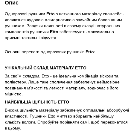
Опис
Одноразові рушники
Etto
з нетканного матеріалу спанлейс -
являються чудовою альтернативою звичайним бавовняним
рушникам. Завдяки наявності в своєму складі натуральних
компонентів рушнички
Etto
забезпечують максимально
приємні тактильні відчуття.
Основні переваги одноразових рушників
Etto:
УНІКАЛЬНИЙ СКЛАД МАТЕРІАЛУ ЕТТО
За своїм складом, Etto - це ідеальна комбінація віскози та
поліестеру. Лише таке сполучення забезпечує неймовірне
поєднання м’якості та легкості матеріалу, водночас з його
міцністю.
НАЙБІЛЬША ЩІЛЬНІСТЬ ЕТТО
Висока щільність матеріалу забезпечує оптимальні абсорбуючі
властивості. Рушники Etto миттєво вбирають найбільшу
кількість вологи. Спробуйте порівняти самі, щоб переконатися
в цьому.