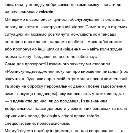
ініціативи, у порядку добросовісного компромісу і поваги до
наших шановних клієнтів.
Ми віримо в європейські цінності обслуговування: лояльність,
повагу до клієнта, конструктивний діалог. Саме тому в окремих
ситуаціях ми можемо розглянути можливість компенсації,
повторне надсилання, надаємо особисті і масштабні знижки
або пропонуємо інші шляхи вирішення — навіть коли жодна
норма закону Продавця до цього не зобов’язує.
Саме для прозорості і взаємного захисту ми створили
«Розписку-підтвердження покупця про вирішення питань» (про
відсутність будь-яких претензій, отримання повної компенсації
та згоду на обробку персональних даних і повне задоволення
вимог покупця продавцем), яку заповнюють у таких випадках
— з вдячністю до нас, як до продавця, і з визнанням
добровільності нашої допомоги у виключних випадках та після
юридичних порад фахівців у сфері права та/або
спеціалізованих правозахисників.
Ми публікуємо подібну інформацію не для виправдання — а