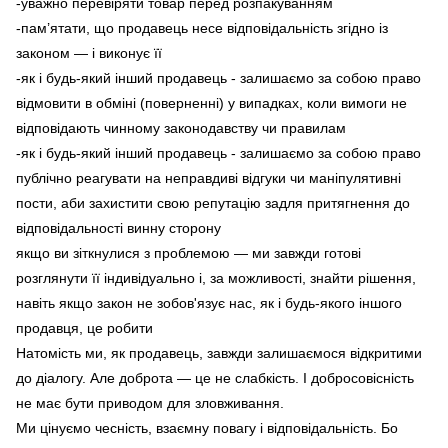
-уважно перевіряти товар перед розпакуванням
-пам’ятати, що продавець несе відповідальність згідно із
законом — і виконує її
-як і будь-який інший продавець - залишаємо за собою право
відмовити в обміні (поверненні) у випадках, коли вимоги не
відповідають чинному законодавству чи правилам
-як і будь-який інший продавець - залишаємо за собою право
публічно реагувати на неправдиві відгуки чи маніпулятивні
пости, аби захистити свою репутацію задля притягнення до
відповідальності винну сторону
якщо ви зіткнулися з проблемою — ми завжди готові
розглянути її індивідуально і, за можливості, знайти рішення,
навіть якщо закон не зобов'язує нас, як і будь-якого іншого
продавця, це робити
Натомість ми, як продавець, завжди залишаємося відкритими
до діалогу. Але доброта — це не слабкість. І добросовісність
не має бути приводом для зловживання.
Ми цінуємо чесність, взаємну повагу і відповідальність. Бо