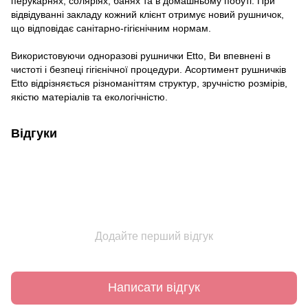
перукарнях, соляріях, банях та в домашньому побуті. При
відвідуванні закладу кожний клієнт отримує новий рушничок,
що відповідає санітарно-гігієнічним нормам.
Використовуючи одноразові рушнички Etto, Ви впевнені в
чистоті і безпеці гігієнічної процедури. Асортимент рушничків
Etto відрізняється різноманіттям структур, зручністю розмірів,
якістю матеріалів та екологічністю.
Відгуки
Додайте перший відгук
Написати відгук