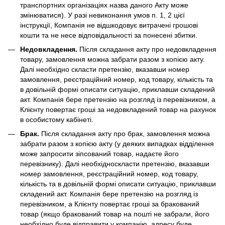
транспортних організаціях назва даного Акту може
змінюватися). У разі невиконання умов п. 1, 2 цієї
інструкції, Компанія не відшкодовує витрачені грошові
кошти та не несе відповідальності за понесені збитки.
Недовкладення.
Після складання акту про недовкладення
товару, замовлення можна забрати разом з копією акту.
Далі необхідно скласти претензію, вказавши номер
замовлення, реєстраційний номер, код товару, кількість та
в довільній формі описати ситуацію, приклавши складений
акт. Компанія бере претензію на розгляд із перевізником, а
Клієнту повертає гроші за недовкладений товар на рахунок
в особистому кабінеті.
Брак.
Після складання акту про брак, замовлення можна
забрати разом з копією акту (у деяких випадках відділення
може запросити зіпсований товар, надаєте його
перевізнику). Далі необхідноскласти претензію, вказавши
номер замовлення, реєстраційний номер, код товару,
кількість та в довільній формі описати ситуацію, приклавши
складений акт. Компанія бере претензію на розгляд із
перевізником, а Клієнту повертає гроші за бракований
товар (якщо бракований товар на пошті не забрали, його
необхідно буде відправити у компанію, адресу буде