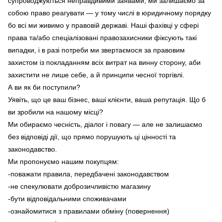
супроводжуються неправдивими заявами, ми залишаємо за
собою право реагувати — у тому числі в юридичному порядку
бо всі ми живимо у правовій державі. Наші фахівці у сфері
права та/або спеціалізовані правозахисники фіксують такі
випадки, і в разі потреби ми звертаємося за правовим
захистом із покладанням всіх витрат на винну сторону, аби
захистити не лише себе, а й принципи чесної торгівлі.
А ви як би поступили?
Уявіть, що це ваш бізнес, ваші клієнти, ваша репутація. Що б
ви зробили на нашому місці?
Ми обираємо чесність, діалог і повагу — але не залишаємо
без відповіді дії, що прямо порушують ці цінності та
законодавство.
Ми пропонуємо нашим покупцям:
-поважати правила, передбачені законодавством
-не спекулювати доброзичливістю магазину
-бути відповідальними споживачами
-ознайомитися з правилами обміну (повернення)