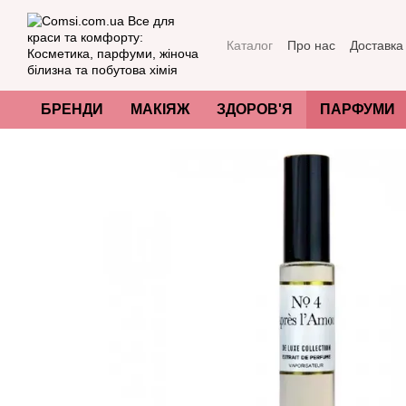
Перейти до основного контенту
Каталог
Про нас
Доставка
Акції та пропозиції
Як пер
Угода користувача
Відгук
Міжнародні сертифікати яко
БРЕНДИ
МАКІЯЖ
ЗДОРОВ'Я
ПАРФУМИ