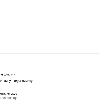
кі Емірати
пельсину, цедра лимону
ноти, мускус
 коментар