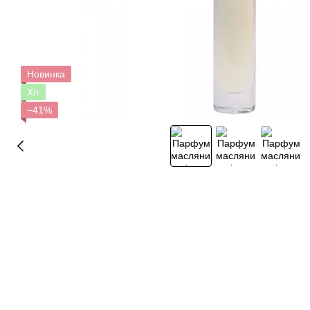
Новинка
Хіт
−41%