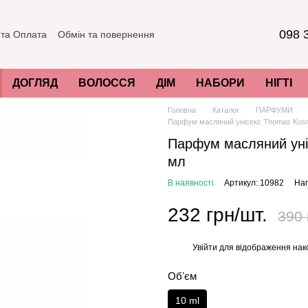
098 
 та Оплата
Обмін та повернення
евірити парфуми
Контактна інформація
и про магазин
Договір публічної оферти
сті
ДОГЛЯД
ВОЛОССЯ
ДІМ
НАБОРИ
НІГТІ
Головна
Каталог
ПАРФУМИ
Парфум масляний унісекс Thomas Kosm
Парфум масляний уні
мл
В наявності
Артикул: 10982
Нап
232 грн/шт.
390 
Увійти
для відображення нак
%
Обʼєм
10 ml