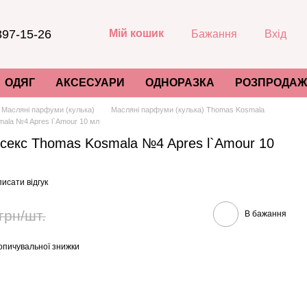
397-15-26
Мій кошик
Бажання
Вхід
ОДЯГ
АКСЕСУАРИ
ОДНОРАЗКА
РОЗПРОДАЖ
Масляні парфуми (кулька)
Масляні парфуми (кулька) Thomas Kosmala
ala №4 Apres l`Amour 10 мл
секс Thomas Kosmala №4 Apres l`Amour 10
исати відгук
грн/шт.
В бажання
опичувальної знижки