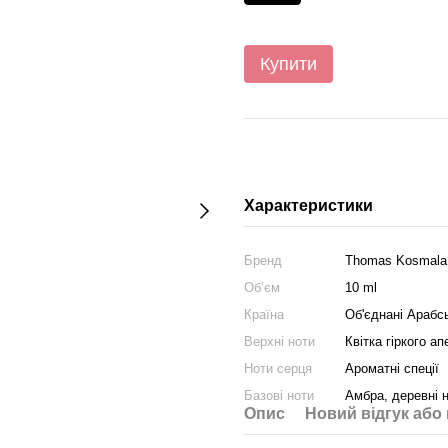
Купити
Характеристики
Бренд
Thomas Kosmala
Обʼєм
10 ml
Країна
Об'єднані Арабсь
Верхні ноти
Квітка гіркого а
Ноти серця
Ароматні спеції
Базові ноти
Амбра, деревні 
Опис
Новий відгук або