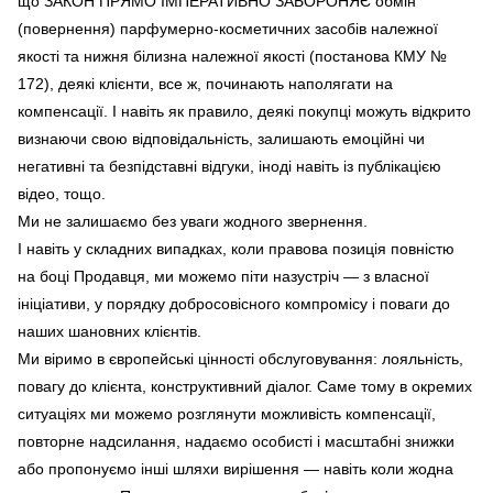
що ЗАКОН ПРЯМО ІМПЕРАТИВНО ЗАБОРОНЯЄ обмін
(повернення) парфумерно-косметичних засобів належної
якості та нижня білизна належної якості
(постанова КМУ №
172), деякі клієнти, все ж, починають наполягати на
компенсації. І навіть як правило, деякі покупці можуть відкрито
визнаючи свою відповідальність, залишають емоційні чи
негативні та безпідставні відгуки, іноді навіть із публікацією
відео, тощо.
Ми не залишаємо без уваги жодного звернення.
І навіть у складних випадках, коли правова позиція повністю
на боці Продавця, ми можемо піти назустріч — з власної
ініціативи, у порядку добросовісного компромісу і поваги до
наших шановних клієнтів.
Ми віримо в європейські цінності обслуговування: лояльність,
повагу до клієнта, конструктивний діалог. Саме тому в окремих
ситуаціях ми можемо розглянути можливість компенсації,
повторне надсилання, надаємо особисті і масштабні знижки
або пропонуємо інші шляхи вирішення — навіть коли жодна