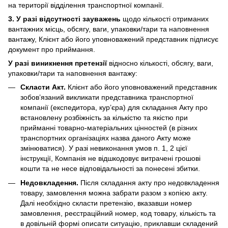
на території відділення транспортної компанії.
3. У разі відсутності зауважень
щодо кількості отриманих
вантажних місць, обсягу, ваги, упаковки/тари та наповнення
вантажу, Клієнт або його уповноважений представник підписує
документ про приймання.
У разі виникнення претензії
відносно кількості, обсягу, ваги,
упаковки/тари та наповнення вантажу:
Скласти Акт.
Клієнт або його уповноважений представник
зобов’язаний викликати представника транспортної
компанії (експедитора, кур’єра) для складання Акту про
встановлену розбіжність за кількістю та якістю при
прийманні товарно-матеріальних цінностей (в різних
транспортних організаціях назва даного Акту може
змінюватися). У разі невиконання умов п. 1, 2 цієї
інструкції, Компанія не відшкодовує витрачені грошові
кошти та не несе відповідальності за понесені збитки.
Недовкладення.
Після складання акту про недовкладення
товару, замовлення можна забрати разом з копією акту.
Далі необхідно скласти претензію, вказавши номер
замовлення, реєстраційний номер, код товару, кількість та
в довільній формі описати ситуацію, приклавши складений