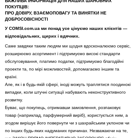
ВАЖЛИВА ІНФОРМАЦІЯ ДЛЯ НАШИХ ШАНОВНИХ
ПОКУПЦІВ:
ПРО ДОВІРУ, ВЗАЄМОПОВАГУ ТА ВИНЯТКИ НЕ
ДОБРОСОВІСНОСТІ
У COMSI.com.ua ми понад усе цінуємо наших клієнтів —
відповідальних, щирих і вдячних.
Саме завдяки таким людям ми щодня вдосконалюємо сервіс,
розширюємо асортимент і підтримуємо високі стандарти
обслуговування, платимо податки, підтримуємо благодійні
проекти та, по мірі можливостей, допомагаємо іншим та
країні.
Але, як і в будь-якій сфері, іноді можуть траплятися поодинокі
випадки, коли штучні ситуації набувають неконструктивного
розвитку.
Буває, що покупець, отримавши замовлення, розпаковує
товар (наприклад, парфумерний виріб), користується ним, а
згодом вирішує його повернути чи з шахрайським уклоном чи
по інших будь-яких надуманих причинах. Незважаючи на те,