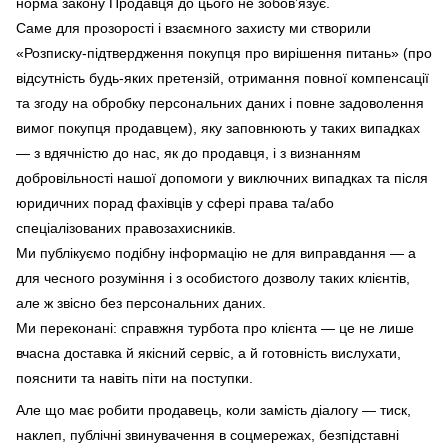
норма закону Продавця до цього не зобов’язує.
Саме для прозорості і взаємного захисту ми створили
«Розписку-підтвердження покупця про вирішення питань» (про
відсутність будь-яких претензій, отримання повної компенсації
та згоду на обробку персональних даних і повне задоволення
вимог покупця продавцем), яку заповнюють у таких випадках
— з вдячністю до нас, як до продавця, і з визнанням
добровільності нашої допомоги у виключних випадках та після
юридичних порад фахівців у сфері права та/або
спеціалізованих правозахисників.
Ми публікуємо подібну інформацію не для виправдання — а
для чесного розуміння і з особистого дозволу таких клієнтів,
але ж звісно без персональних даних.
Ми переконані: справжня турбота про клієнта — це не лише
вчасна доставка й якісний сервіс, а й готовність вислухати,
пояснити та навіть піти на поступки.
Але що має робити продавець, коли замість діалогу — тиск,
наклеп, публічні звинувачення в соцмережах, безпідставні