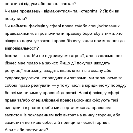
негативні відгуки або навіть шантаж?
Чи має продавець «відмахнутися» та «стерпіти»? Як би ви
поступили?
Чи наймати фахівців у сфері права та/або спеціалізованих
правозахисників і розпочинати правову боротьбу з тими, хто
відкрито порушує закон і права бізнесу задля притягнення до
відповідальності?
Інколи — так. Ми не підтримуємо агресії, але вважаємо, що
бізнес має право на захист. Якщо дії покупця шкодять
репутації магазину, вводять інших клієнтів в оману або
супроводжуються неправдивими заявами, ми залишаємо за
собою право реагувати — у тому числі в юридичному порядку
бо всі ми живимо у правовій державі. Наші фахівці у сфері
права та/або спеціалізовані правозахисники фіксують такі
випадки, і в разі потреби ми звертаємося за правовим
захистом із покладанням всіх витрат на винну сторону, аби
захистити не лише себе, а й принципи чесної торгівлі.
А ви як би поступили?