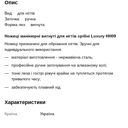
Опис
Вид:
для нігтів
Заточка:
ручна
Форма лез:
вигнута
Ножиці манікюрні вигнуті для нігтів срібні Luxury HH09
Ножиці призначені для обрізання нігтів. Зручні для
індивідуального використання.
матеріал виготовлення - нержавіюча сталь;
професійне ручне заточування на алмазному колі;
тонкі леза і гострі ріжучі крайки не тупляться протягом
тривалого часу;
забезпечують плавний хід.
Характеристики
Країна
Україна