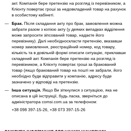
акт. Компанія бере претензію на розгляд із перевізником, а
Клієнту повертає гроші за недовкладений товар на рахунок
в особистому кабінеті.
Брак.
Після складання акту про брак, замовлення можна
забрати разом з копією акту (у деяких випадках відділення
може запросити зіпсований товар, надаєте його
перевізнику). Далі необхідноскласти претензію, вказавши
номер замовлення, реєстраційний номер, код товару,
кількість та в довільній формі описати ситуацію, приклавши
складений акт. Компанія бере претензію на розгляд із
перевізником, а Клієнту повертає гроші за бракований
товар (якщо бракований товар на пошті не забрали, його
необхідно буде відправити у компанію, адресу буде
зазначено у відповіді на претензію.
Інша ситуація.
Якщо Ви зіткнулися з ситуацією, яка не
описана в цій інструкції, будь ласка, зверніться до
адміністратора
comsi.com.ua
за телефоном:
+38
098 397-15-26
, +38
073 397-15-26